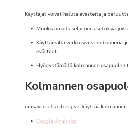
Käyttäjät voivat hallita evästeitä ja peruut
Muokkaamalla selaimen asetuksia, joiss
Käyttämällä verkkosivuston banneria, j
evästeet.
Hyödyntämällä kolmannen osapuolen t
Kolmannen osapuole
oursavior-church.org voi käyttää kolmannen 
Google Analytics