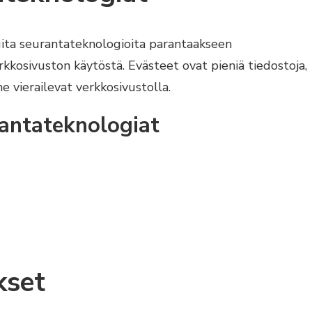
uita seurantateknologioita parantaakseen
kkosivuston käytöstä. Evästeet ovat pieniä tiedostoja,
he vierailevat verkkosivustolla.
rantateknologiat
kset