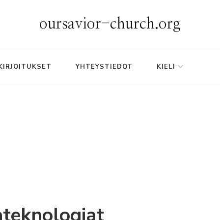
oursavior-church.org
KIRJOITUKSET
YHTEYSTIEDOT
KIELI
ateknologiat