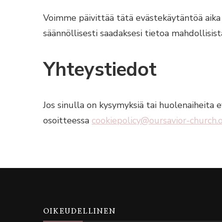
Voimme päivittää tätä evästekäytäntöä aika
säännöllisesti saadaksesi tietoa mahdollisis
Yhteystiedot
Jos sinulla on kysymyksiä tai huolenaiheita
osoitteessa
cookiepolicy@oursavior-church.
OIKEUDELLINEN