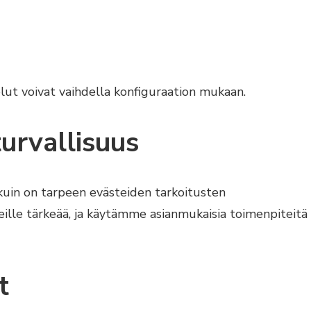
lut voivat vaihdella konfiguraation mukaan.
turvallisuus
n kuin on tarpeen evästeiden tarkoitusten
eille tärkeää, ja käytämme asianmukaisia toimenpiteitä
t