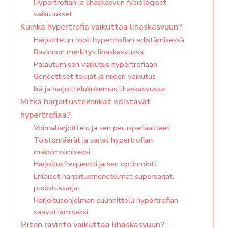
Hypertrofian ja lihaskasvun fysiologiset
vaikutukset
Kuinka hypertrofia vaikuttaa lihaskasvuun?
Harjoittelun rooli hypertrofian edistämisessä
Ravinnon merkitys lihaskasvussa
Palautumisen vaikutus hypertrofiaan
Geneettiset tekijät ja niiden vaikutus
Ikä ja harjoittelukokemus lihaskasvussa
Mitkä harjoitustekniikat edistävät
hypertrofiaa?
Voimaharjoittelu ja sen perusperiaatteet
Toistomäärät ja sarjat hypertrofian
maksimoimiseksi
Harjoitusfrequentti ja sen optimointi
Erilaiset harjoitusmenetelmät supersarjat,
pudotussarjat
Harjoitusohjelman suunnittelu hypertrofian
saavuttamiseksi
Miten ravinto vaikuttaa lihaskasvuun?