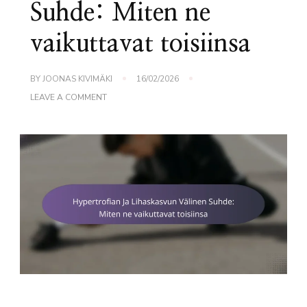
Suhde: Miten ne
vaikuttavat toisiinsa
BY
JOONAS KIVIMÄKI
16/02/2026
ON
LEAVE A COMMENT
HYPERTROFIAN
JA
LIHASKASVUN
VÄLINEN
SUHDE:
MITEN
NE
VAIKUTTAVAT
TOISIINSA