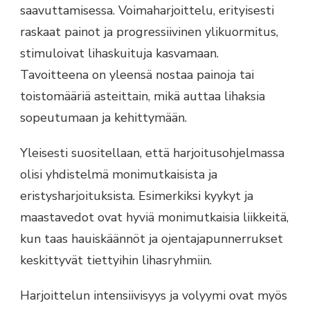
saavuttamisessa. Voimaharjoittelu, erityisesti
raskaat painot ja progressiivinen ylikuormitus,
stimuloivat lihaskuituja kasvamaan.
Tavoitteena on yleensä nostaa painoja tai
toistomääriä asteittain, mikä auttaa lihaksia
sopeutumaan ja kehittymään.
Yleisesti suositellaan, että harjoitusohjelmassa
olisi yhdistelmä monimutkaisista ja
eristysharjoituksista. Esimerkiksi kyykyt ja
maastavedot ovat hyviä monimutkaisia liikkeitä,
kun taas hauiskäännöt ja ojentajapunnerrukset
keskittyvät tiettyihin lihasryhmiin.
Harjoittelun intensiivisyys ja volyymi ovat myös