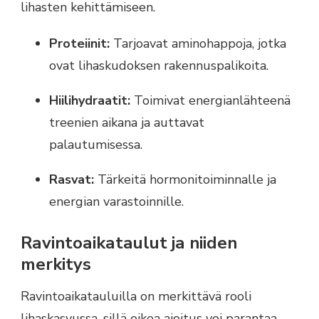
lihasten kehittämiseen.
Proteiinit:
Tarjoavat aminohappoja, jotka
ovat lihaskudoksen rakennuspalikoita.
Hiilihydraatit:
Toimivat energianlähteenä
treenien aikana ja auttavat
palautumisessa.
Rasvat:
Tärkeitä hormonitoiminnalle ja
energian varastoinnille.
Ravintoaikataulut ja niiden
merkitys
Ravintoaikatauluilla on merkittävä rooli
lihaskasvussa, sillä oikea ajoitus voi parantaa