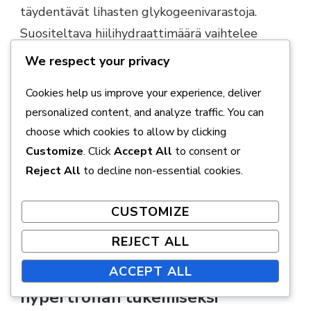
täydentävät lihasten glykogeenivarastoja.
Suositeltava hiilihydraattimäärä vaihtelee
harjoitusintensiivisyyden mukaan, mutta noin 3-
We respect your privacy
7 grammaa hiilihydraatteja per painokilo
Cookies help us improve your experience, deliver
päivässä on yleinen suositus.
personalized content, and analyze traffic. You can
choose which cookies to allow by clicking
Rasvat, vaikka niitä tarvitaan vähemmän, ovat
Customize
. Click
Accept All
to consent or
silti tärkeitä hormonitoiminnalle ja yleiselle
Reject All
to decline non-essential cookies.
terveydelle. Hyviä rasvan lähteitä ovat
esimerkiksi pähkinät, siemenet, avokado ja
CUSTOMIZE
oliiviöljy. Rasvojen osuus ruokavaliossa voi olla
noin 20-35 prosenttia kokonaiskaloreista.
REJECT ALL
ACCEPT ALL
Lisäravinteet ja niiden käyttö
hypertrofian tukemiseksi