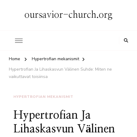
oursavior-church.org
Home
Hypertrofian mekanismit
Hypertrofian Ja Lihaskasvun Välinen Suhde: Miten ne
vaikuttavat toisiinsa
HYPERTROFIAN MEKANISMIT
Hypertrofian Ja
Lihaskasvun Välinen