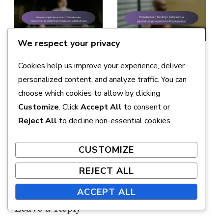
We respect your privacy
22/01/2026
UPDATED ON
17/02/2026
Cookies help us improve your experience, deliver
Harjoitusohjelmien
Palautumisen
personalized content, and analyze traffic. You can
Arviointi:
Merkitys: Aktiivinen ja
choose which cookies to allow by clicking
Tehokkuuden
passiivinen
Customize
. Click
Accept All
to consent or
mittaaminen ja
palautuminen
Reject All
to decline non-essential cookies.
säätäminen lihaskasvun
lihaskasvussa
näkökulmasta
CUSTOMIZE
REJECT ALL
ACCEPT ALL
Leave a Reply