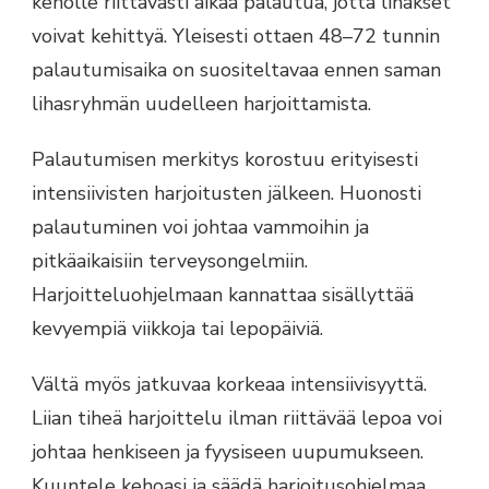
keholle riittävästi aikaa palautua, jotta lihakset
voivat kehittyä. Yleisesti ottaen 48–72 tunnin
palautumisaika on suositeltavaa ennen saman
lihasryhmän uudelleen harjoittamista.
Palautumisen merkitys korostuu erityisesti
intensiivisten harjoitusten jälkeen. Huonosti
palautuminen voi johtaa vammoihin ja
pitkäaikaisiin terveysongelmiin.
Harjoitteluohjelmaan kannattaa sisällyttää
kevyempiä viikkoja tai lepopäiviä.
Vältä myös jatkuvaa korkeaa intensiivisyyttä.
Liian tiheä harjoittelu ilman riittävää lepoa voi
johtaa henkiseen ja fyysiseen uupumukseen.
Kuuntele kehoasi ja säädä harjoitusohjelmaa