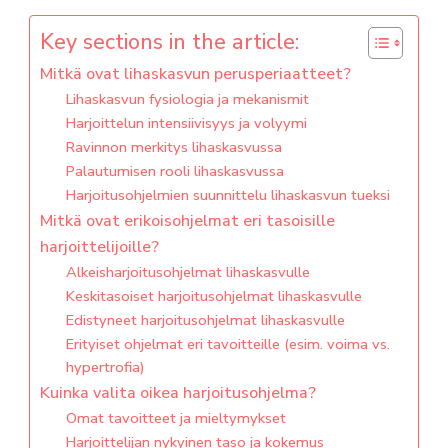
Key sections in the article:
Mitkä ovat lihaskasvun perusperiaatteet?
Lihaskasvun fysiologia ja mekanismit
Harjoittelun intensiivisyys ja volyymi
Ravinnon merkitys lihaskasvussa
Palautumisen rooli lihaskasvussa
Harjoitusohjelmien suunnittelu lihaskasvun tueksi
Mitkä ovat erikoisohjelmat eri tasoisille
harjoittelijoille?
Alkeisharjoitusohjelmat lihaskasvulle
Keskitasoiset harjoitusohjelmat lihaskasvulle
Edistyneet harjoitusohjelmat lihaskasvulle
Erityiset ohjelmat eri tavoitteille (esim. voima vs.
hypertrofia)
Kuinka valita oikea harjoitusohjelma?
Omat tavoitteet ja mieltymykset
Harjoittelijan nykyinen taso ja kokemus