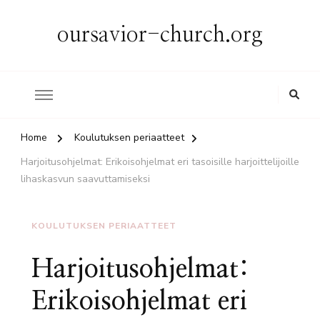
oursavior-church.org
Home
Koulutuksen periaatteet
Harjoitusohjelmat: Erikoisohjelmat eri tasoisille harjoittelijoille
lihaskasvun saavuttamiseksi
KOULUTUKSEN PERIAATTEET
Harjoitusohjelmat:
Erikoisohjelmat eri