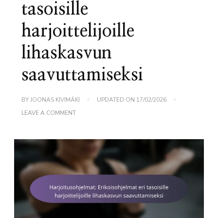
tasoisille
harjoittelijoille
lihaskasvun
saavuttamiseksi
BY
JOONAS KIVIMÄKI
UPDATED ON
17/02/2026
ON
LEAVE A COMMENT
HARJOITUSOHJELMAT:
ERIKOISOHJELMAT
ERI
TASOISILLE
HARJOITTELIJOILLE
LIHASKASVUN
SAAVUTTAMISEKSI