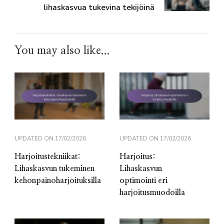
lihaskasvua tukevina tekijöinä
You may also like...
UPDATED ON
17/02/2026
UPDATED ON
17/02/2026
Harjoitustekniikat:
Harjoitus:
Lihaskasvun tukeminen
Lihaskasvun
kehonpainoharjoituksilla
optimointi eri
harjoitusmuodoilla