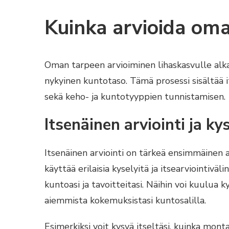
Kuinka arvioida oma
Oman tarpeen arvioiminen lihaskasvulle alk
nykyinen kuntotaso. Tämä prosessi sisältää i
sekä keho- ja kuntotyyppien tunnistamisen.
Itsenäinen arviointi ja ky
Itsenäinen arviointi on tärkeä ensimmäinen 
käyttää erilaisia kyselyitä ja itsearviointiv
kuntoasi ja tavoitteitasi. Näihin voi kuulua 
aiemmista kokemuksistasi kuntosalilla.
Esimerkiksi voit kysyä itseltäsi, kuinka mont