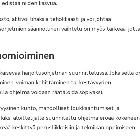
 edistää niiden kasvua.
to, aktivoi lihaksia tehokkaasti ja voi johtaa
ohjelmien säännöllinen vaihtelu on myös tärkeää, jott
huomioiminen
kaisevaa harjoitusohjelman suunnittelussa. Jokaisella o
ääminen, voiman kehittäminen tai kestävyyden
la ohjelma voidaan räätälöidä sopivaksi.
fyysinen kunto, mahdolliset loukkaantumiset ja
iksi aloittelijalle suunniteltu ohjelma eroaa kokeneen
rkeää keskittyä perusliikkeisiin ja tekniikan oppimiseen.