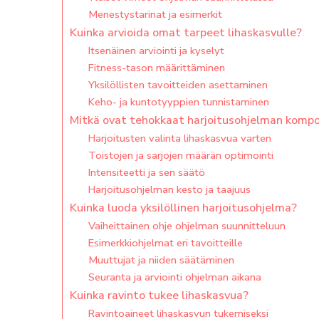
Menestystarinat ja esimerkit
Kuinka arvioida omat tarpeet lihaskasvulle?
Itsenäinen arviointi ja kyselyt
Fitness-tason määrittäminen
Yksilöllisten tavoitteiden asettaminen
Keho- ja kuntotyyppien tunnistaminen
Mitkä ovat tehokkaat harjoitusohjelman komp
Harjoitusten valinta lihaskasvua varten
Toistojen ja sarjojen määrän optimointi
Intensiteetti ja sen säätö
Harjoitusohjelman kesto ja taajuus
Kuinka luoda yksilöllinen harjoitusohjelma?
Vaiheittainen ohje ohjelman suunnitteluun
Esimerkkiohjelmat eri tavoitteille
Muuttujat ja niiden säätäminen
Seuranta ja arviointi ohjelman aikana
Kuinka ravinto tukee lihaskasvua?
Ravintoaineet lihaskasvun tukemiseksi