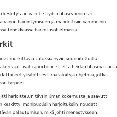
 keskitytään vain tiettyihin lihasryhmiin tai
sapainon häiriintymiseen ja mahdollisiin vammoihin.
ssa tehokkaassa harjoitusohjelmassa.
rkit
neet merkittäviä tuloksia hyvin suunnitelluilla
rakentajat ovat raportoineet, että heidän lihasmassansa
ttaneet yksilöllisesti räätälöityjä ohjelmia, jotka
hon tarpeet.
itti harjoittelun täysin ilman kokemusta ja saavutti
eskittyi monipuolisiin harjoituksiin, noudatti
iittävän palautumisen, mikä johti menestykseen.