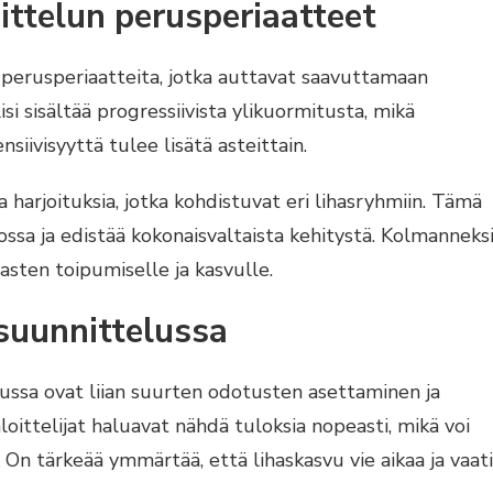
ttelun perusperiaatteet
 perusperiaatteita, jotka auttavat saavuttamaan
isi sisältää progressiivista ylikuormitusta, mikä
nsiivisyyttä tulee lisätä asteittain.
a harjoituksia, jotka kohdistuvat eri lihasryhmiin. Tämä
a ja edistää kokonaisvaltaista kehitystä. Kolmanneksi
asten toipumiselle ja kasvulle.
 suunnittelussa
lussa ovat liian suurten odotusten asettaminen ja
ittelijat haluavat nähdä tuloksia nopeasti, mikä voi
 On tärkeää ymmärtää, että lihaskasvu vie aikaa ja vaati