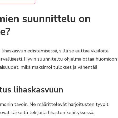
lmien suunnittelu on
le?
lihaskasvun edistämisessä, sillä se auttaa yksilöitä
rvallisesti. Hyvin suunniteltu ohjelma ottaa huomioon
naisuudet, mikä maksimoi tulokset ja vähentää
tus lihaskasvuun
monin tavoin. Ne määrittelevät harjoitusten tyypit,
i ovat tärkeitä tekijöitä lihasten kehityksessä.