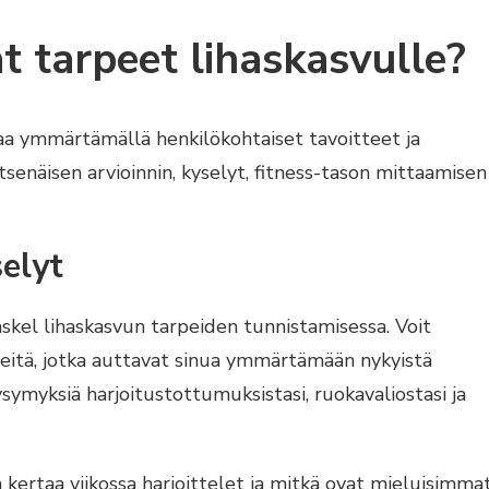
t tarpeet lihaskasvulle?
aa ymmärtämällä henkilökohtaiset tavoitteet ja
tsenäisen arvioinnin, kyselyt, fitness-tason mittaamisen
selyt
askel lihaskasvun tarpeiden tunnistamisessa. Voit
älineitä, jotka auttavat sinua ymmärtämään nykyistä
kysymyksiä harjoitustottumuksistasi, ruokavaliostasi ja
a kertaa viikossa harjoittelet ja mitkä ovat mieluisimma