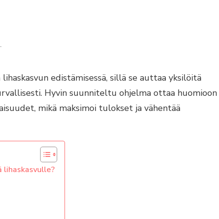
ON
T
HARJOITUSOHJELMIEN
SUUNNITTELU:
YKSILÖLLISET
lihaskasvun edistämisessä, sillä se auttaa yksilöitä
TARPEET
JA
rvallisesti. Hyvin suunniteltu ohjelma ottaa huomioon
TAVOITTEET
naisuudet, mikä maksimoi tulokset ja vähentää
LIHASKASVULLE
ä lihaskasvulle?