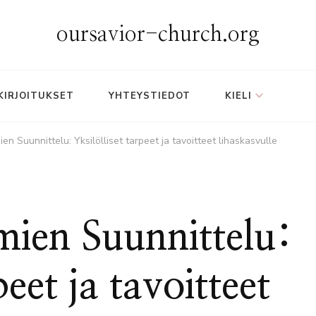
oursavior-church.org
KIRJOITUKSET
YHTEYSTIEDOT
KIELI
ien Suunnittelu: Yksilölliset tarpeet ja tavoitteet lihaskasvulle
mien Suunnittelu:
peet ja tavoitteet