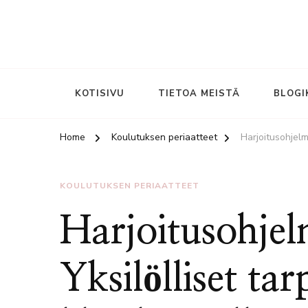
KOTISIVU
TIETOA MEISTÄ
BLOGI
Home
Koulutuksen periaatteet
Harjoitusohjelm
KOULUTUKSEN PERIAATTEET
Harjoitusohjel
Yksilölliset tar