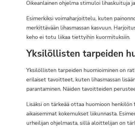
Oikeanlainen ohjelma stimuloi lihaskuituja ja
Esimerkiksi voimaharjoittelu, kuten painonnos
merkittävään lihasmassan kasvuun. Harjoitus
keho ei totu liikaa tiettyihin kuormituksiin.
Yksilöllisten tarpeiden 
Yksilöllisten tarpeiden huomioiminen on rat
erilaiset tavoitteet, kuten lihasmassan lis
parantaminen. Näiden tavoitteiden perusteel
Lisäksi on tärkeää ottaa huomioon henkilön 
aikaisemmat kokemukset liikunnasta. Esimerk
urheilijan ohjelmasta, sillä aloittelijan on tä