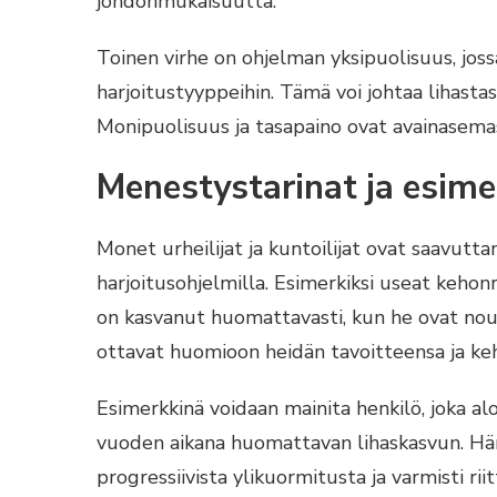
johdonmukaisuutta.
Toinen virhe on ohjelman yksipuolisuus, jossa
harjoitustyyppeihin. Tämä voi johtaa lihasta
Monipuolisuus ja tasapaino ovat avainasema
Menestystarinat ja esime
Monet urheilijat ja kuntoilijat ovat saavutta
harjoitusohjelmilla. Esimerkiksi useat kehon
on kasvanut huomattavasti, kun he ovat nouda
ottavat huomioon heidän tavoitteensa ja ke
Esimerkkinä voidaan mainita henkilö, joka alo
vuoden aikana huomattavan lihaskasvun. Hän k
progressiivista ylikuormitusta ja varmisti r