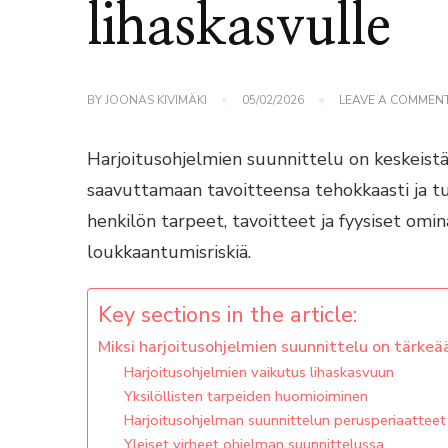
lihaskasvulle
BY
JOONAS KIVIMÄKI
05/02/2026
LEAVE A COMMEN
Harjoitusohjelmien suunnittelu on keskeistä 
saavuttamaan tavoitteensa tehokkaasti ja tu
henkilön tarpeet, tavoitteet ja fyysiset omi
loukkaantumisriskiä.
Key sections in the article:
Miksi harjoitusohjelmien suunnittelu on tärkeä
Harjoitusohjelmien vaikutus lihaskasvuun
Yksilöllisten tarpeiden huomioiminen
Harjoitusohjelman suunnittelun perusperiaatteet
Yleiset virheet ohjelman suunnittelussa