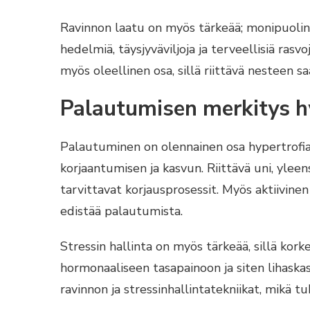
Ravinnon laatu on myös tärkeää; monipuolinen
hedelmiä, täysjyväviljoja ja terveellisiä ras
myös oleellinen osa, sillä riittävä nesteen s
Palautumisen merkitys hy
Palautuminen on olennainen osa hypertrofian
korjaantumisen ja kasvun. Riittävä uni, yleen
tarvittavat korjausprosessit. Myös aktiivinen
edistää palautumista.
Stressin hallinta on myös tärkeää, sillä korke
hormonaaliseen tasapainoon ja siten lihaska
ravinnon ja stressinhallintatekniikat, mikä t