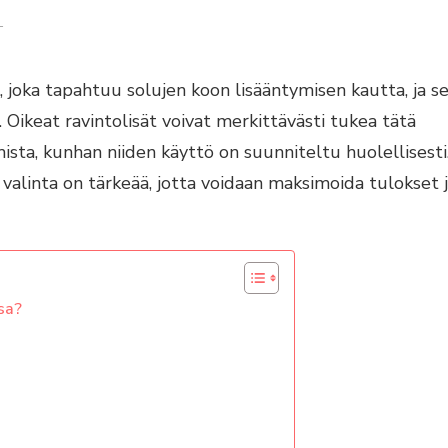
ON
T
HYPERTROFIAN
OPTIMOINTI:
RAVINTOLISÄT
 joka tapahtuu solujen koon lisääntymisen kautta, ja s
JA
NIIDEN
 Oikeat ravintolisät voivat merkittävästi tukea tätä
VAIKUTUKSET
ista, kunhan niiden käyttö on suunniteltu huolellisesti
valinta on tärkeää, jotta voidaan maksimoida tulokset 
sa?