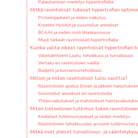
Palautumisen merkitys hypertrofialle
Mitkä ravintolisät tukevat hypertrofian optimo
Proteiinijauheet ja niiden vaikutus
Kreatiini Hyödyt ja suositellut annokset
BCAAt ja niiden rooli lihaskasvussa
Muut tärkeät ravintolisät hypertrofialle
Kuinka valita oikeat ravintolisät hypertrofian t
Valintakriteerit Laatu, tehokkuus ja turvallisuus
Vertailu eri ravintolisien välillä
Budjetti ja kustannustehokkuus
Milloin ja miten ravintolisät tulisi nauttia?
Ravintolisien ajoitus Ennen ja jälkeen harjoitukse
Suositellut annokset eri ravintolisille
Yhteisvaikutukset ja mahdolliset haittavaikutuks
Miten tieteellinen tutkimus tukee ravintolisie
Keskeiset tutkimustulokset ja niiden merkitys
Ravintolisien tehokkuuden arviointi tutkimusten 
Mitkä ovat yleiset turvallisuus- ja sääntelyky