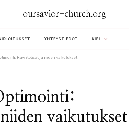
oursavior-church.org
KIRJOITUKSET
YHTEYSTIEDOT
KIELI
timointi: Ravintolisät ja niiden vaikutukset
Optimointi:
 niiden vaikutukset