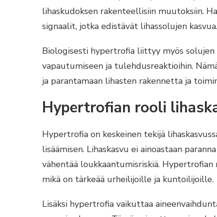
lihaskudoksen rakenteellisiin muutoksiin. Har
signaalit, jotka edistävät lihassolujen kasvua
Biologisesti hypertrofia liittyy myös solujen
vapautumiseen ja tulehdusreaktioihin. Nä
ja parantamaan lihasten rakennetta ja toimi
Hypertrofian rooli lihas
Hypertrofia on keskeinen tekijä lihaskasvussa
lisäämisen. Lihaskasvu ei ainoastaan paranna
vähentää loukkaantumisriskiä. Hypertrofia
mikä on tärkeää urheilijoille ja kuntoilijoille.
Lisäksi hypertrofia vaikuttaa aineenvaihdu