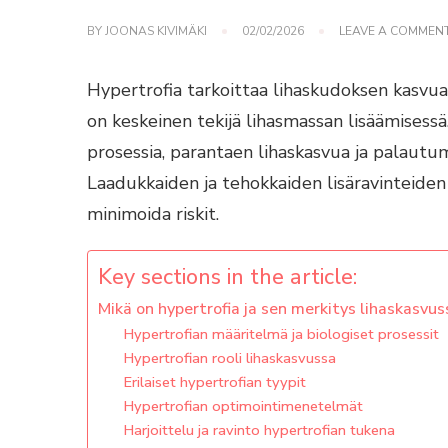
BY
JOONAS KIVIMÄKI
02/02/2026
LEAVE A COMMEN
Hypertrofia tarkoittaa lihaskudoksen kasvua,
on keskeinen tekijä lihasmassan lisäämisessä.
prosessia, parantaen lihaskasvua ja palautum
Laadukkaiden ja tehokkaiden lisäravinteiden 
minimoida riskit.
Key sections in the article:
Mikä on hypertrofia ja sen merkitys lihaskasvus
Hypertrofian määritelmä ja biologiset prosessit
Hypertrofian rooli lihaskasvussa
Erilaiset hypertrofian tyypit
Hypertrofian optimointimenetelmät
Harjoittelu ja ravinto hypertrofian tukena