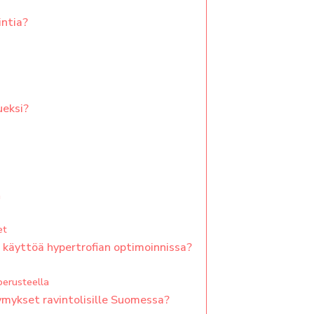
intia?
ueksi?
n
et
n käyttöä hypertrofian optimoinnissa?
perusteella
symykset ravintolisille Suomessa?