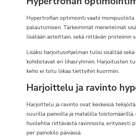
Hypertrofian optimointi
Hypertrofian optimointi vaatii monipuolista 
palautumisen. Tärkeimmät menetelmät sisält
lisätään asteittain, sekä riittävän proteiinin 
Lisäksi harjoitusohjelman tulisi sisältää sekä
kohdistavat eri lihasryhmiin. Harjoitusten tul
keho ei totu liikaa tiettyihin kuormiin.
Harjoittelu ja ravinto hy
Harjoittelu ja ravinto ovat keskeisiä tekijöit
suurilla painoilla ja matalilla toistomäärill
huolehtia riittävästä ravinnosta, erityisesti 
per painokilo päivässä.