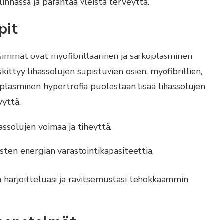
innassa ja parantaa yleistä terveyttä.
pit
eisimmät ovat myofibrillaarinen ja sarkoplasminen
kittyy lihassolujen supistuvien osien, myofibrillien,
plasminen hypertrofia puolestaan lisää lihassolujen
yttä.
assolujen voimaa ja tiheyttä.
asten energian varastointikapasiteettia.
 harjoitteluasi ja ravitsemustasi tehokkaammin