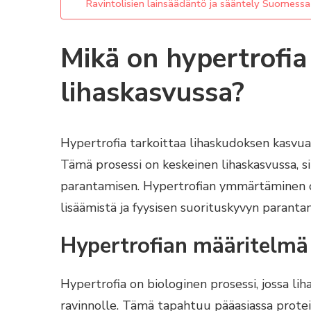
Ravintolisien lainsäädäntö ja sääntely Suomessa
Mikä on hypertrofia
lihaskasvussa?
Hypertrofia tarkoittaa lihaskudoksen kasvua
Tämä prosessi on keskeinen lihaskasvussa, s
parantamisen. Hypertrofian ymmärtäminen on 
lisäämistä ja fyysisen suorituskyvyn paranta
Hypertrofian määritelmä 
Hypertrofia on biologinen prosessi, jossa li
ravinnolle. Tämä tapahtuu pääasiassa protei