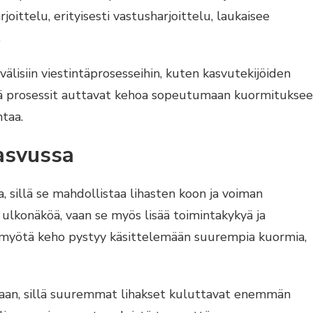
joittelu, erityisesti vastusharjoittelu, laukaisee
.
 välisiin viestintäprosesseihin, kuten kasvutekijöiden
mä prosessit auttavat kehoa sopeutumaan kuormitukse
ntaa.
kasvussa
, sillä se mahdollistaa lihasten koon ja voiman
 ulkonäköä, vaan se myös lisää toimintakykyä ja
n myötä keho pystyy käsittelemään suurempia kuormia,
ntaan, sillä suuremmat lihakset kuluttavat enemmän