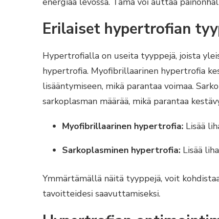
energiaa levossa. Tämä voi auttaa painonhall
Erilaiset hypertrofian tyy
Hypertrofialla on useita tyyppejä, joista yl
hypertrofia. Myofibrillaarinen hypertrofia kes
lisääntymiseen, mikä parantaa voimaa. Sarko
sarkoplasman määrää, mikä parantaa kestävy
Myofibrillaarinen hypertrofia:
Lisää lih
Sarkoplasminen hypertrofia:
Lisää lih
Ymmärtämällä näitä tyyppejä, voit kohdistaa
tavoitteidesi saavuttamiseksi.