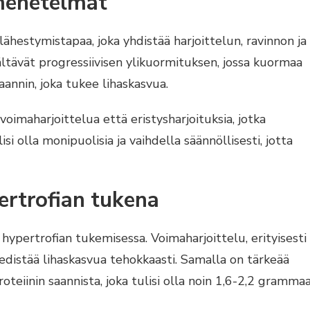
menetelmät
lähestymistapaa, joka yhdistää harjoittelun, ravinnon ja
ävät progressiivisen ylikuormituksen, jossa kuormaa
saannin, joka tukee lihaskasvua.
 voimaharjoittelua että eristysharjoituksia, jotka
isi olla monipuolisia ja vaihdella säännöllisesti, jotta
pertrofian tukena
ä hypertrofian tukemisessa. Voimaharjoittelu, erityisesti
ä, edistää lihaskasvua tehokkaasti. Samalla on tärkeää
proteiinin saannista, joka tulisi olla noin 1,6-2,2 gramma