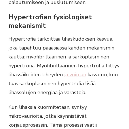
palautumiseen ja uusiutumiseen.
Hypertrofian fysiologiset
mekanismit
Hypertrofia tarkoittaa lihaskudoksen kasvua,
joka tapahtuu pääasiassa kahden mekanismin
kautta: myofibrillaarinen ja sarkoplasminen
hypertrofia. Myofibrillaarinen hypertrofia liittyy
lihassäikeiden tiheyden
ja voiman
kasvuun, kun
taas sarkoplasminen hypertrofia lisää
lihassolujen energiaa ja varastoja.
Kun lihaksia kuormitetaan, syntyy
mikrovaurioita, jotka käynnistävät
korjausprosessin. Tämä prosessi vaatii