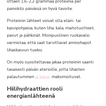
ottaen 1,6-2,2 grammaa proteiinia per
painokilo päivässä on hyvä tavoite.
Proteiinin lähteet voivat olla eläin- tai
kasvipohjaisia, kuten liha, kala, maitotuotteet,
pavut ja pähkinät. Monipuolinen ruokavalio
varmistaa, että saat tarvittavat aminohapot
lihaskasvun tueksi.
On myös suositeltavaa jakaa proteiinin saanti
tasaisesti päivän aterioille, jotta lihasten
palautuminen
ja kasvu
maksimoituvat.
Hiilihydraattien rooli
energianlähteenä