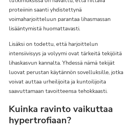
tutkimuksissa on havaittu, että riittävä
proteiinin saanti yhdistettynä
voimaharjoitteluun parantaa lihasmassan
lisääntymistä huomattavasti.
Lisäksi on todettu, että harjoittelun
intensiivisyys ja volyymi ovat tärkeitä tekijöitä
lihaskasvun kannalta. Yhdessä nämä tekijät
luovat perustan käytännön sovelluksille, jotka
voivat auttaa urheilijoita ja kuntoilijoita
saavuttamaan tavoitteensa tehokkaasti.
Kuinka ravinto vaikuttaa
hypertrofiaan?