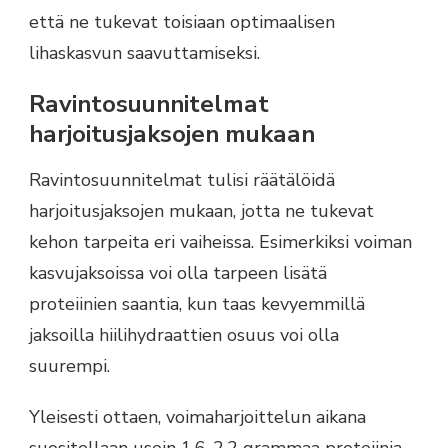
että ne tukevat toisiaan optimaalisen
lihaskasvun saavuttamiseksi.
Ravintosuunnitelmat
harjoitusjaksojen mukaan
Ravintosuunnitelmat tulisi räätälöidä
harjoitusjaksojen mukaan, jotta ne tukevat
kehon tarpeita eri vaiheissa. Esimerkiksi voiman
kasvujaksoissa voi olla tarpeen lisätä
proteiinien saantia, kun taas kevyemmillä
jaksoilla hiilihydraattien osuus voi olla
suurempi.
Yleisesti ottaen, voimaharjoittelun aikana
suositellaan usein 1,6-2,2 grammaa proteiinia