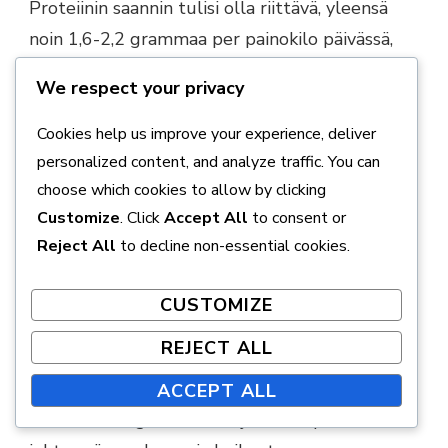
Proteiinin saannin tulisi olla riittävä, yleensä
noin 1,6-2,2 grammaa per painokilo päivässä,
riippuen harjoittelun intensiivisyydestä.
We respect your privacy
Riittämätön energiansaanti on toinen keskeinen
Cookies help us improve your experience, deliver
virhe. Jos päivittäinen kalorien saanti on liian
personalized content, and analyze traffic. You can
alhainen, keho ei pysty rakentamaan lihaksia
choose which cookies to allow by clicking
tehokkaasti. On tärkeää arvioida omaa
Customize
. Click
Accept All
to consent or
energiantarvetta ja varmistaa, että kaloreita
Reject All
to decline non-essential cookies.
saadaan riittävästi, erityisesti harjoituspäivinä.
CUSTOMIZE
Epätasapainoinen ruokavalio, jossa on liian
REJECT ALL
vähän hiilihydraatteja, voi myös vaikuttaa
negatiivisesti hypertrofiaan. Hiilihydraatit ovat
ACCEPT ALL
tärkeitä energianlähteitä, ja niiden puute voi