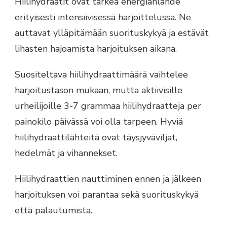
Hiilihydraatit ovat tärkeä energianlähde
erityisesti intensiivisessä harjoittelussa. Ne
auttavat ylläpitämään suorituskykyä ja estävät
lihasten hajoamista harjoituksen aikana.
Suositeltava hiilihydraattimäärä vaihtelee
harjoitustason mukaan, mutta aktiivisille
urheilijoille 3-7 grammaa hiilihydraatteja per
painokilo päivässä voi olla tarpeen. Hyviä
hiilihydraattilähteitä ovat täysjyväviljat,
hedelmät ja vihannekset.
Hiilihydraattien nauttiminen ennen ja jälkeen
harjoituksen voi parantaa sekä suorituskykyä
että palautumista.