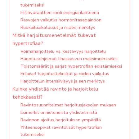
tukemiseksi
Hiilihydraattien rooli energianlähteenä
Rasvojen vaikutus hormonitasapainoon
Ruokailuaikataulut ja niiden merkitys
Mitkä harjoitusmenetelmät tukevat
hypertrofiaa?
Voimaharjoittelu vs. kestävyys harjoittelu
Harjoitusohjelmat lihaskasvun maksimoimiseksi
Toistomäärät ja sarjat hypertrofian edistämiseksi
Erilaiset harjoitustekniikat ja niiden vaikutus
Harjoittelun intensiivisyys ja sen merkitys
Kuinka yhdistää ravinto ja harjoittelu
tehokkaasti?
Ravintosuunnitelmat harjoitusjaksojen mukaan
Esimerkit onnistuneista yhdistelmistä
Ravinnon ajoitus harjoituksen ympärillä
Yhteensopivat ravintolisät hypertrofian
tukemiseksi