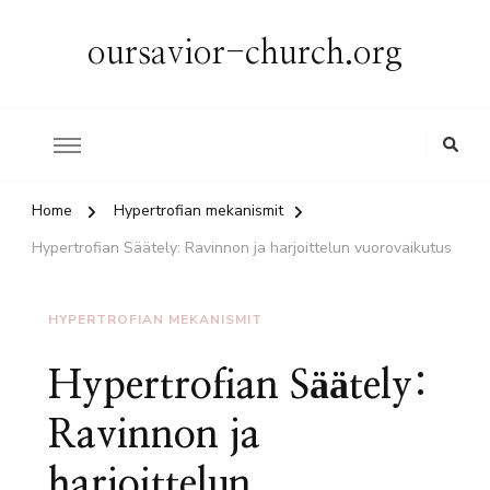
oursavior-church.org
Home
Hypertrofian mekanismit
Hypertrofian Säätely: Ravinnon ja harjoittelun vuorovaikutus
HYPERTROFIAN MEKANISMIT
Hypertrofian Säätely:
Ravinnon ja
harjoittelun