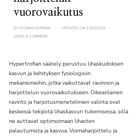
vuorovaikutus
BY
JOONAS KIVIMÄKI
UPDATED ON
13/02/2026
ON
LEAVE A COMMENT
HYPERTROFIAN
SÄÄTELY:
RAVINNON
JA
HARJOITTELUN
Hypertrofian säätely perustuu lihaskudoksen
VUOROVAIKUTUS
kasvun ja kehityksen fysiologisiin
mekanismeihin, jotka vaikuttavat ravinnon ja
harjoittelun vuorovaikutukseen. Oikeanlainen
ravinto ja harjoitusmenetelmien valinta ovat
keskeisiä tekijöitä lihaskasvun tukemisessa, sillä
ne auttavat optimoimaan lihasten
palautumista ja kasvua. Voimaharjoittelu ja