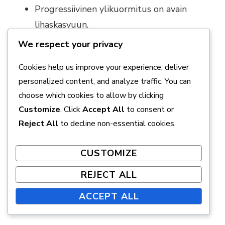
Progressiivinen ylikuormitus on avain
lihaskasvuun.
We respect your privacy
Monipuoliset liikkeet kohdistavat eri
lihasryhmiin.
Cookies help us improve your experience, deliver
personalized content, and analyze traffic. You can
Seuraa kehitystä ja muokkaa ohjelmaa
choose which cookies to allow by clicking
tarpeen mukaan.
Customize
. Click
Accept All
to consent or
Reject All
to decline non-essential cookies.
Riittävä lepo ja palautuminen ovat
tärkeitä.
CUSTOMIZE
REJECT ALL
ACCEPT ALL