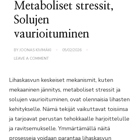
Metaboliset stressit,
Solujen
vaurioituminen
BY
JOONAS KIVIMÄKI
05/02/2026
ON
LEAVE A COMMENT
LIHASKASVU:
MEKAANINEN
JÄNNITYS,
Lihaskasvun keskeiset mekanismit, kuten
METABOLISET
STRESSIT,
mekaaninen jännitys, metaboliset stressit ja
SOLUJEN
VAURIOITUMINEN
solujen vaurioituminen, ovat olennaisia lihasten
kehitykselle. Nämä tekijät vaikuttavat toisiinsa
ja tarjoavat perustan tehokkaalle harjoittelulle
ja ravitsemukselle. Ymmärtämällä näitä
prosesseja voidaan parantaa lihaskasvun