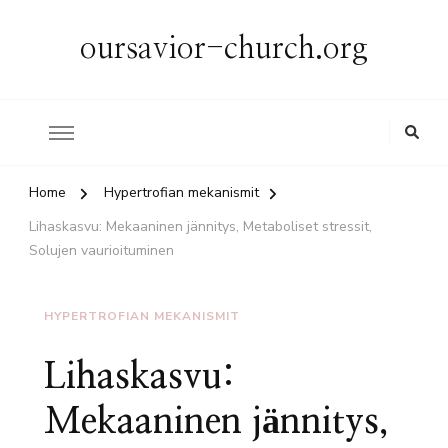
oursavior-church.org
Home
Hypertrofian mekanismit
Lihaskasvu: Mekaaninen jännitys, Metaboliset stressit,
Solujen vaurioituminen
HYPERTROFIAN MEKANISMIT
Lihaskasvu:
Mekaaninen jännitys,