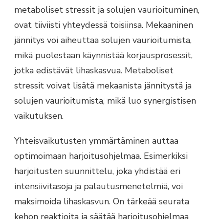
metaboliset stressit ja solujen vaurioituminen,
ovat tiiviisti yhteydessä toisiinsa. Mekaaninen
jännitys voi aiheuttaa solujen vaurioitumista,
mikä puolestaan käynnistää korjausprosessit,
jotka edistävät lihaskasvua. Metaboliset
stressit voivat lisätä mekaanista jännitystä ja
solujen vaurioitumista, mikä luo synergistisen
vaikutuksen.
Yhteisvaikutusten ymmärtäminen auttaa
optimoimaan harjoitusohjelmaa. Esimerkiksi
harjoitusten suunnittelu, joka yhdistää eri
intensiivitasoja ja palautusmenetelmiä, voi
maksimoida lihaskasvun. On tärkeää seurata
kehon reaktioita ja säätää harjoitusohjelmaa