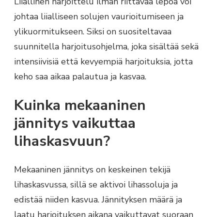
Liiallinen harjoittelu ilman riittävää lepoa voi
johtaa liialliseen solujen vaurioitumiseen ja
ylikuormitukseen. Siksi on suositeltavaa
suunnitella harjoitusohjelma, joka sisältää sekä
intensiivisiä että kevyempiä harjoituksia, jotta
keho saa aikaa palautua ja kasvaa.
Kuinka mekaaninen
jännitys vaikuttaa
lihaskasvuun?
Mekaaninen jännitys on keskeinen tekijä
lihaskasvussa, sillä se aktivoi lihassoluja ja
edistää niiden kasvua. Jännityksen määrä ja
laatu harjoituksen aikana vaikuttavat suoraan