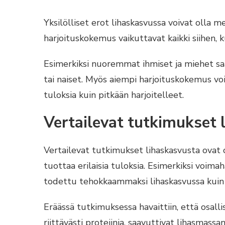
Yksilölliset erot lihaskasvussa voivat olla me
harjoituskokemus vaikuttavat kaikki siihen, 
Esimerkiksi nuoremmat ihmiset ja miehet s
tai naiset. Myös aiempi harjoituskokemus voi
tuloksia kuin pitkään harjoitelleet.
Vertailevat tutkimukset 
Vertailevat tutkimukset lihaskasvusta ovat 
tuottaa erilaisia tuloksia. Esimerkiksi voima
todettu tehokkaammaksi lihaskasvussa kuin 
Eräässä tutkimuksessa havaittiin, että osallist
riittävästi proteiinia, saavuttivat lihasmas