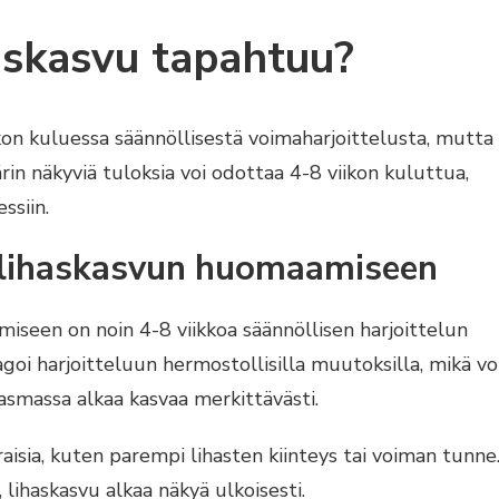
askasvu tapahtuu?
n kuluessa säännöllisestä voimaharjoittelusta, mutta
rin näkyviä tuloksia voi odottaa 4-8 viikon kuluttua,
ssiin.
a lihaskasvun huomaamiseen
iseen on noin 4-8 viikkoa säännöllisen harjoittelun
goi harjoitteluun hermostollisilla muutoksilla, mikä vo
asmassa alkaa kasvaa merkittävästi.
isia, kuten parempi lihasten kiinteys tai voiman tunne
lihaskasvu alkaa näkyä ulkoisesti.