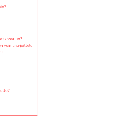
hin?
haskasvuun?
nen voimaharjoittelu
lu
vulle?