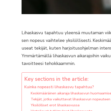
Lihaskasvu tapahtuu yleensä muutaman viiko
sen nopeus vaihtelee yksilöllisesti. Keskimää
useat tekijät, kuten harjoitusohjelman intens
Ymmärtämällä lihaskasvun aikarajoihin vaikut
tavoitteesi tehokkaammin.
Key sections in the article:
Kuinka nopeasti lihaskasvu tapahtuu?
Keskimääräinen aikaraja lihaskasvun huomaamis
Tekijät, jotka vaikuttavat lihaskasvun nopeuteen
Yksilölliset erot lihaskasvussa