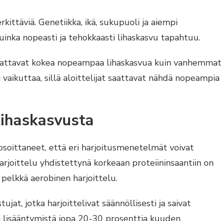
rkittäviä. Genetiikka, ikä, sukupuoli ja aiempi
kuinka nopeasti ja tehokkaasti lihaskasvu tapahtuu.
aattavat kokea nopeampaa lihaskasvua kuin vanhemma
 vaikuttaa, sillä aloittelijat saattavat nähdä nopeampia
lihaskasvusta
osoittaneet, että eri harjoitusmenetelmät voivat
harjoittelu yhdistettynä korkeaan proteiininsaantiin on
pelkkä aerobinen harjoittelu.
ujat, jotka harjoittelivat säännöllisesti ja saivat
san lisääntymistä jopa 20-30 prosenttia kuuden