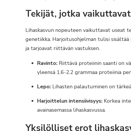
Tekijät, jotka vaikuttav
Lihaskasvun nopeuteen vaikuttavat useat teki
genetiikka. Harjoitusohjelman tulisi sisältää 
ja tarjoavat riittävän vastuksen.
Ravinto:
Riittävä proteiinin saanti on 
yleensä 1.6-2.2 grammaa proteiinia pe
Lepo:
Lihasten palautuminen on tärkeää,
Harjoittelun intensiivisyys:
Korkea inten
avainasemassa lihaskasvussa.
Yksilölliset erot lihaska