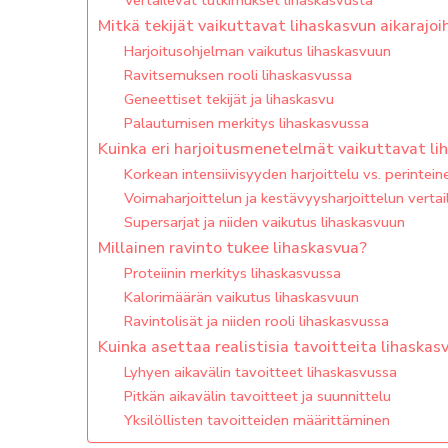
Vertailevat tutkimukset lihaskasvusta
Mitkä tekijät vaikuttavat lihaskasvun aikarajoi
Harjoitusohjelman vaikutus lihaskasvuun
Ravitsemuksen rooli lihaskasvussa
Geneettiset tekijät ja lihaskasvu
Palautumisen merkitys lihaskasvussa
Kuinka eri harjoitusmenetelmät vaikuttavat li
Korkean intensiivisyyden harjoittelu vs. perintei
Voimaharjoittelun ja kestävyysharjoittelun vertai
Supersarjat ja niiden vaikutus lihaskasvuun
Millainen ravinto tukee lihaskasvua?
Proteiinin merkitys lihaskasvussa
Kalorimäärän vaikutus lihaskasvuun
Ravintolisät ja niiden rooli lihaskasvussa
Kuinka asettaa realistisia tavoitteita lihaskas
Lyhyen aikavälin tavoitteet lihaskasvussa
Pitkän aikavälin tavoitteet ja suunnittelu
Yksilöllisten tavoitteiden määrittäminen