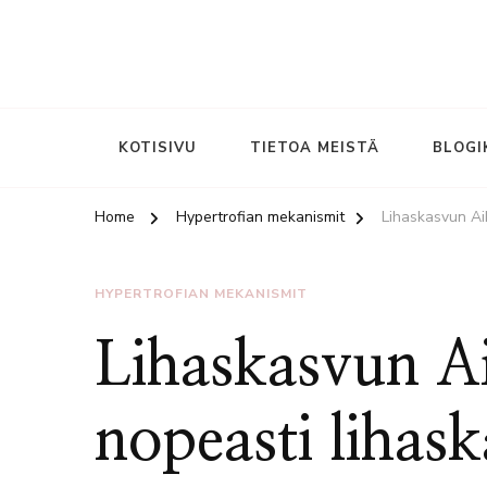
KOTISIVU
TIETOA MEISTÄ
BLOGI
Home
Hypertrofian mekanismit
Lihaskasvun Ai
HYPERTROFIAN MEKANISMIT
Lihaskasvun A
nopeasti lihas