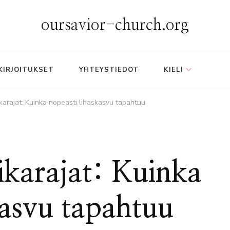
oursavior-church.org
KIRJOITUKSET
YHTEYSTIEDOT
KIELI
karajat: Kuinka nopeasti lihaskasvu tapahtuu
ikarajat: Kuinka
kasvu tapahtuu