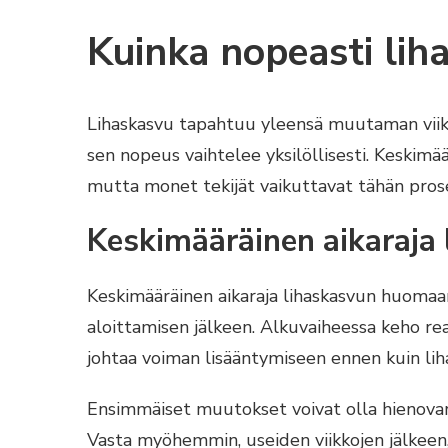
Kuinka nopeasti lih
Lihaskasvu tapahtuu yleensä muutaman viiko
sen nopeus vaihtelee yksilöllisesti. Keskimää
mutta monet tekijät vaikuttavat tähän prose
Keskimääräinen aikaraj
Keskimääräinen aikaraja lihaskasvun huomaam
aloittamisen jälkeen. Alkuvaiheessa keho rea
johtaa voiman lisääntymiseen ennen kuin lih
Ensimmäiset muutokset voivat olla hienovara
Vasta myöhemmin, useiden viikkojen jälkeen, 