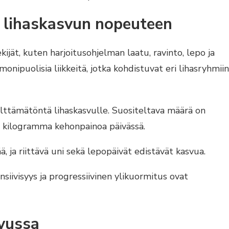
at lihaskasvun nopeuteen
jät, kuten harjoitusohjelman laatu, ravinto, lepo ja
monipuolisia liikkeitä, jotka kohdistuvat eri lihasryhmiin
välttämätöntä lihaskasvulle. Suositeltava määrä on
r kilogramma kehonpainoa päivässä.
 ja riittävä uni sekä lepopäivät edistävät kasvua.
siivisyys ja progressiivinen ylikuormitus ovat
svussa