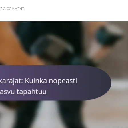
ON
VE A COMMENT
LIHASKASVUN
AIKARAJAT:
KUINKA
NOPEASTI
LIHASKASVU
TAPAHTUU