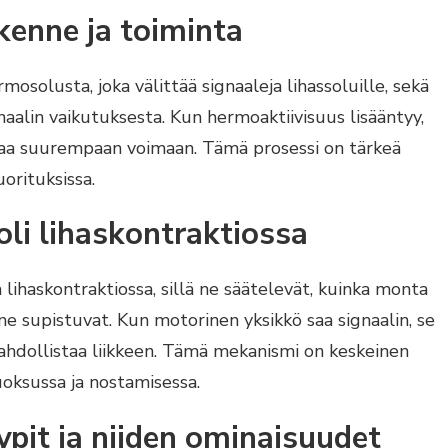
kenne ja toiminta
osolusta, joka välittää signaaleja lihassoluille, sekä
naalin vaikutuksesta. Kun hermoaktiivisuus lisääntyy,
taa suurempaan voimaan. Tämä prosessi on tärkeä
uorituksissa.
oli lihaskontraktiossa
 lihaskontraktiossa, sillä ne säätelevät, kuinka monta
 ne supistuvat. Kun motorinen yksikkö saa signaalin, se
ahdollistaa liikkeen. Tämä mekanismi on keskeinen
juoksussa ja nostamisessa.
ypit ja niiden ominaisuudet