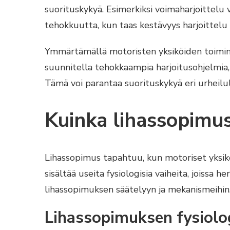
suorituskykyä. Esimerkiksi voimaharjoittelu 
tehokkuutta, kun taas kestävyys harjoittelu k
Ymmärtämällä motoristen yksiköiden toiminta
suunnitella tehokkaampia harjoitusohjelmia, jo
Tämä voi parantaa suorituskykyä eri urheilul
Kuinka lihassopimu
Lihassopimus tapahtuu, kun motoriset yksikö
sisältää useita fysiologisia vaiheita, joissa 
lihassopimuksen säätelyyn ja mekanismeihin
Lihassopimuksen fysiolog