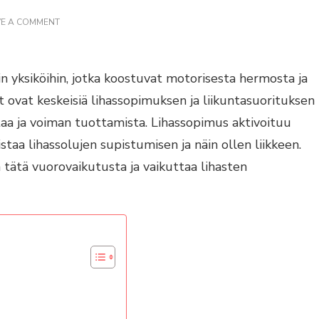
ON
VE A COMMENT
LIHASKUDOKSEN
HERMOTUS:
MOTORISET
YKSIKÖT
 yksiköihin, jotka koostuvat motorisesta hermosta ja
JA
LIHASSOPIMUS
t ovat keskeisiä lihassopimuksen ja liikuntasuorituksen
ntaa ja voiman tuottamista. Lihassopimus aktivoituu
taa lihassolujen supistumisen ja näin ollen liikkeen.
a tätä vuorovaikutusta ja vaikuttaa lihasten