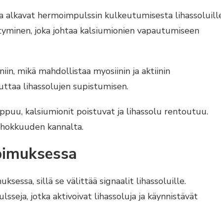
ka alkavat hermoimpulssin kulkeutumisesta lihassoluille
tyminen, joka johtaa kalsiumionien vapautumiseen
iin, mikä mahdollistaa myosiinin ja aktiinin
ttaa lihassolujen supistumisen.
ppuu, kalsiumionit poistuvat ja lihassolu rentoutuu.
ehokkuuden kannalta.
pimuksessa
sessa, sillä se välittää signaalit lihassoluille.
sseja, jotka aktivoivat lihassoluja ja käynnistävät