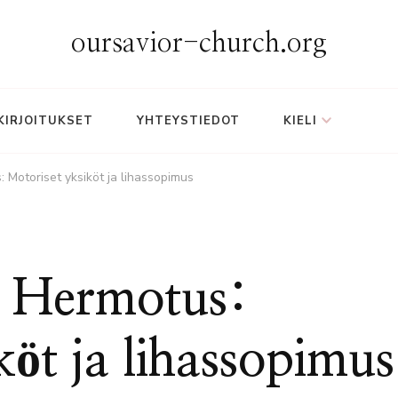
oursavior-church.org
KIRJOITUKSET
YHTEYSTIEDOT
KIELI
 Motoriset yksiköt ja lihassopimus
n Hermotus:
köt ja lihassopimus