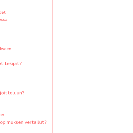
det
essa
ukseen
t tekijät?
joitteluun?
on
sopimuksen vertailut?