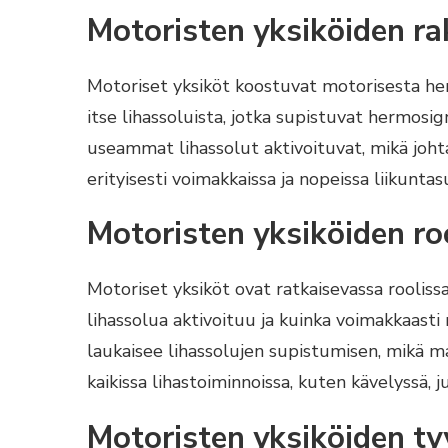
Motoristen yksiköiden ra
Motoriset yksiköt koostuvat motorisesta herm
itse lihassoluista, jotka supistuvat hermosig
useammat lihassolut aktivoituvat, mikä joh
erityisesti voimakkaissa ja nopeissa liikuntas
Motoristen yksiköiden ro
Motoriset yksiköt ovat ratkaisevassa roolissa
lihassolua aktivoituu ja kuinka voimakkaasti
laukaisee lihassolujen supistumisen, mikä m
kaikissa lihastoiminnoissa, kuten kävelyssä, 
Motoristen yksiköiden ty