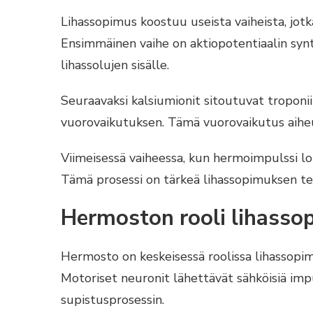
Lihassopimus koostuu useista vaiheista, jot
Ensimmäinen vaihe on aktiopotentiaalin syn
lihassolujen sisälle.
Seuraavaksi kalsiumionit sitoutuvat troponiin
vuorovaikutuksen. Tämä vuorovaikutus aiheu
Viimeisessä vaiheessa, kun hermoimpulssi lo
Tämä prosessi on tärkeä lihassopimuksen t
Hermoston rooli lihasso
Hermosto on keskeisessä roolissa lihassopimuk
Motoriset neuronit lähettävät sähköisiä impul
supistusprosessin.