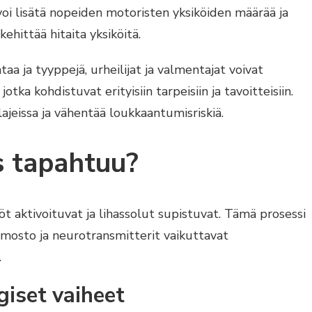
voi lisätä nopeiden motoristen yksiköiden määrää ja
ehittää hitaita yksiköitä.
a ja tyyppejä, urheilijat ja valmentajat voivat
tka kohdistuvat erityisiin tarpeisiin ja tavoitteisiin.
ajeissa ja vähentää loukkaantumisriskiä.
s tapahtuu?
t aktivoituvat ja lihassolut supistuvat. Tämä prosessi
hermosto ja neurotransmitterit vaikuttavat
.
iset vaiheet