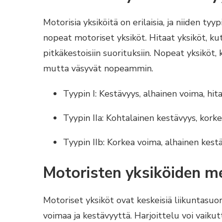
Motorisia yksiköitä on erilaisia, ja niiden ty
nopeat motoriset yksiköt. Hitaat yksiköt, ku
pitkäkestoisiin suorituksiin. Nopeat yksiköt
mutta väsyvät nopeammin.
Tyypin I: Kestävyys, alhainen voima, hit
Tyypin IIa: Kohtalainen kestävyys, kor
Tyypin IIb: Korkea voima, alhainen kestä
Motoristen yksiköiden me
Motoriset yksiköt ovat keskeisiä liikuntasuor
voimaa ja kestävyyttä. Harjoittelu voi vaiku