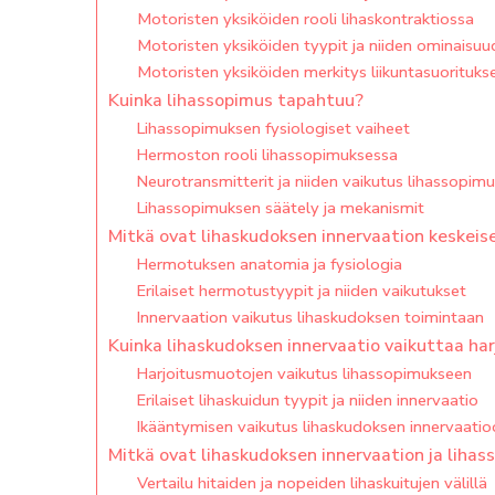
Motoristen yksiköiden rooli lihaskontraktiossa
Motoristen yksiköiden tyypit ja niiden ominaisuu
Motoristen yksiköiden merkitys liikuntasuorituks
Kuinka lihassopimus tapahtuu?
Lihassopimuksen fysiologiset vaiheet
Hermoston rooli lihassopimuksessa
Neurotransmitterit ja niiden vaikutus lihassopim
Lihassopimuksen säätely ja mekanismit
Mitkä ovat lihaskudoksen innervaation keskeise
Hermotuksen anatomia ja fysiologia
Erilaiset hermotustyypit ja niiden vaikutukset
Innervaation vaikutus lihaskudoksen toimintaan
Kuinka lihaskudoksen innervaatio vaikuttaa har
Harjoitusmuotojen vaikutus lihassopimukseen
Erilaiset lihaskuidun tyypit ja niiden innervaatio
Ikääntymisen vaikutus lihaskudoksen innervaatio
Mitkä ovat lihaskudoksen innervaation ja lihas
Vertailu hitaiden ja nopeiden lihaskuitujen välillä