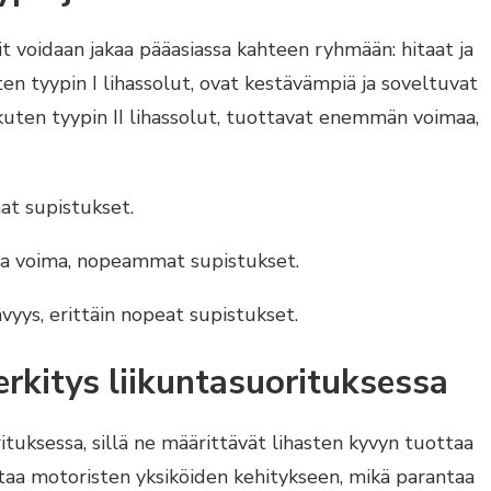
ypit voidaan jakaa pääasiassa kahteen ryhmään: hitaat ja
ten tyypin I lihassolut, ovat kestävämpiä ja soveltuvat
, kuten tyypin II lihassolut, tuottavat enemmän voimaa,
aat supistukset.
kea voima, nopeammat supistukset.
vyys, erittäin nopeat supistukset.
rkitys liikuntasuorituksessa
ituksessa, sillä ne määrittävät lihasten kyvyn tuottaa
ttaa motoristen yksiköiden kehitykseen, mikä parantaa