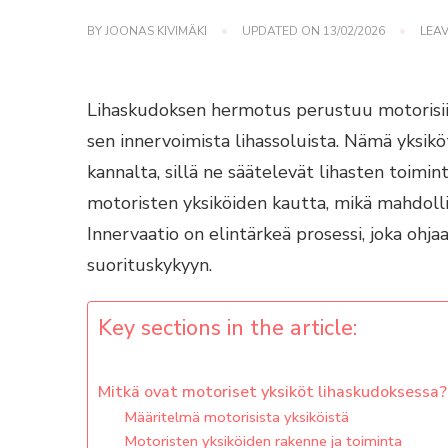
BY
JOONAS KIVIMÄKI
UPDATED ON
13/02/2026
LEA
Lihaskudoksen hermotus perustuu motorisiin
sen innervoimista lihassoluista. Nämä yksikö
kannalta, sillä ne säätelevät lihasten toimi
motoristen yksiköiden kautta, mikä mahdollis
Innervaatio on elintärkeä prosessi, joka ohja
suorituskykyyn.
Key sections in the article:
Mitkä ovat motoriset yksiköt lihaskudoksessa?
Määritelmä motorisista yksiköistä
Motoristen yksiköiden rakenne ja toiminta