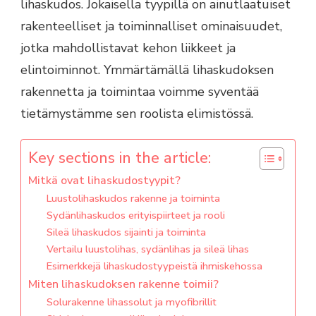
lihaskudos. Jokaisella tyypillä on ainutlaatuiset
rakenteelliset ja toiminnalliset ominaisuudet,
jotka mahdollistavat kehon liikkeet ja
elintoiminnot. Ymmärtämällä lihaskudoksen
rakennetta ja toimintaa voimme syventää
tietämystämme sen roolista elimistössä.
Key sections in the article:
Mitkä ovat lihaskudostyypit?
Luustolihaskudos rakenne ja toiminta
Sydänlihaskudos erityispiirteet ja rooli
Sileä lihaskudos sijainti ja toiminta
Vertailu luustolihas, sydänlihas ja sileä lihas
Esimerkkejä lihaskudostyypeistä ihmiskehossa
Miten lihaskudoksen rakenne toimii?
Solurakenne lihassolut ja myofibrillit