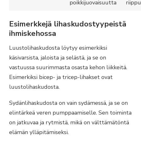
poikkijuovaisuutta
riipp
Esimerkkejä lihaskudostyypeistä
ihmiskehossa
Luustolihaskudosta löytyy esimerkiksi
käsivarsista, jaloista ja selästä, ja se on
vastuussa suurimmasta osasta kehon liikkeitä.
Esimerkiksi bicep- ja tricep-lihakset ovat
luustolihaskudosta.
Sydänlihaskudosta on vain sydämessä, ja se on
elintärkeä veren pumppaamiselle. Sen toiminta
on jatkuvaa ja rytmistä, mikä on välttämätöntä
elämän ylläpitämiseksi.