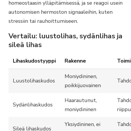
homeostaasin ylläpitämisessä, ja se reagoi usein
autonomisen hermoston signaaleihin, kuten
stressiin tai rauhoittumiseen.
Vertailu: luustolihas, sydänlihas ja
sileä lihas
Lihaskudostyyppi
Rakenne
Toimi
Moniydininen,
Luustolihaskudos
Tahdo
poikkijuovainen
Haarautunut,
Tahd
Sydänlihaskudos
moniydininen
riipp
Yksiydininen, ei
Tahd
Sileä lihaskudos