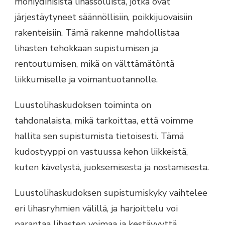
moniydinisistä lihassoluista, jotka ovat
järjestäytyneet säännöllisiin, poikkijuovaisiin
rakenteisiin. Tämä rakenne mahdollistaa
lihasten tehokkaan supistumisen ja
rentoutumisen, mikä on välttämätöntä
liikkumiselle ja voimantuotannolle.
Luustolihaskudoksen toiminta on
tahdonalaista, mikä tarkoittaa, että voimme
hallita sen supistumista tietoisesti. Tämä
kudostyyppi on vastuussa kehon liikkeistä,
kuten kävelystä, juoksemisesta ja nostamisesta.
Luustolihaskudoksen supistumiskyky vaihtelee
eri lihasryhmien välillä, ja harjoittelu voi
parantaa lihasten voimaa ja kestävyyttä.