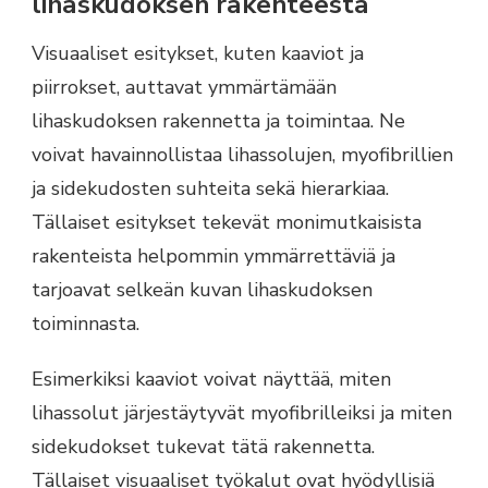
lihaskudoksen rakenteesta
Visuaaliset esitykset, kuten kaaviot ja
piirrokset, auttavat ymmärtämään
lihaskudoksen rakennetta ja toimintaa. Ne
voivat havainnollistaa lihassolujen, myofibrillien
ja sidekudosten suhteita sekä hierarkiaa.
Tällaiset esitykset tekevät monimutkaisista
rakenteista helpommin ymmärrettäviä ja
tarjoavat selkeän kuvan lihaskudoksen
toiminnasta.
Esimerkiksi kaaviot voivat näyttää, miten
lihassolut järjestäytyvät myofibrilleiksi ja miten
sidekudokset tukevat tätä rakennetta.
Tällaiset visuaaliset työkalut ovat hyödyllisiä