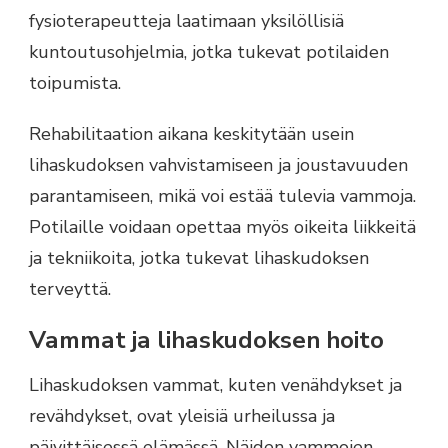
fysioterapeutteja laatimaan yksilöllisiä
kuntoutusohjelmia, jotka tukevat potilaiden
toipumista.
Rehabilitaation aikana keskitytään usein
lihaskudoksen vahvistamiseen ja joustavuuden
parantamiseen, mikä voi estää tulevia vammoja.
Potilaille voidaan opettaa myös oikeita liikkeitä
ja tekniikoita, jotka tukevat lihaskudoksen
terveyttä.
Vammat ja lihaskudoksen hoito
Lihaskudoksen vammat, kuten venähdykset ja
revähdykset, ovat yleisiä urheilussa ja
päivittäisessä elämässä. Näiden vammojen