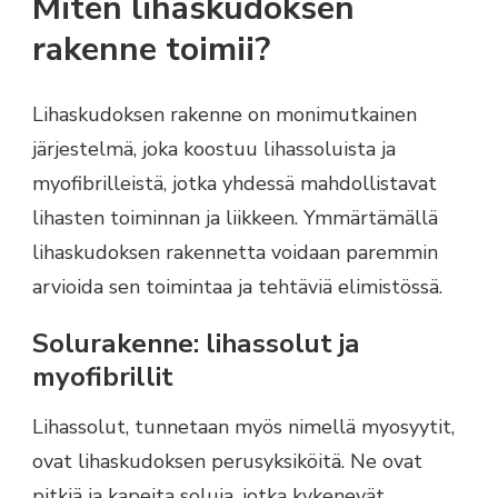
Miten lihaskudoksen
rakenne toimii?
Lihaskudoksen rakenne on monimutkainen
järjestelmä, joka koostuu lihassoluista ja
myofibrilleistä, jotka yhdessä mahdollistavat
lihasten toiminnan ja liikkeen. Ymmärtämällä
lihaskudoksen rakennetta voidaan paremmin
arvioida sen toimintaa ja tehtäviä elimistössä.
Solurakenne: lihassolut ja
myofibrillit
Lihassolut, tunnetaan myös nimellä myosyytit,
ovat lihaskudoksen perusyksiköitä. Ne ovat
pitkiä ja kapeita soluja, jotka kykenevät