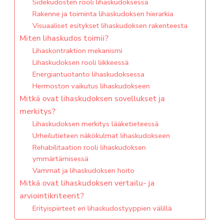
Sidekudosten rooli lihaskudoksessa
Rakenne ja toiminta lihaskudoksen hierarkia
Visuaaliset esitykset lihaskudoksen rakenteesta
Miten lihaskudos toimii?
Lihaskontraktion mekanismi
Lihaskudoksen rooli liikkeessä
Energiantuotanto lihaskudoksessa
Hermoston vaikutus lihaskudokseen
Mitkä ovat lihaskudoksen sovellukset ja
merkitys?
Lihaskudoksen merkitys lääketieteessä
Urheilutieteen näkökulmat lihaskudokseen
Rehabilitaation rooli lihaskudoksen
ymmärtämisessä
Vammat ja lihaskudoksen hoito
Mitkä ovat lihaskudoksen vertailu- ja
arviointikriteerit?
Erityispiirteet eri lihaskudostyyppien välillä