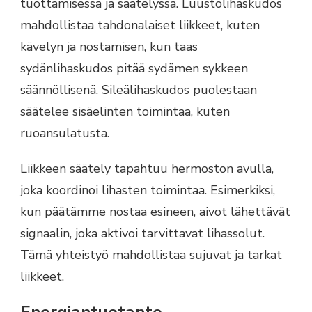
tuottamisessa ja säätelyssä. Luustolihaskudos
mahdollistaa tahdonalaiset liikkeet, kuten
kävelyn ja nostamisen, kun taas
sydänlihaskudos pitää sydämen sykkeen
säännöllisenä. Sileälihaskudos puolestaan
säätelee sisäelinten toimintaa, kuten
ruoansulatusta.
Liikkeen säätely tapahtuu hermoston avulla,
joka koordinoi lihasten toimintaa. Esimerkiksi,
kun päätämme nostaa esineen, aivot lähettävät
signaalin, joka aktivoi tarvittavat lihassolut.
Tämä yhteistyö mahdollistaa sujuvat ja tarkat
liikkeet.
Energiantuotanto