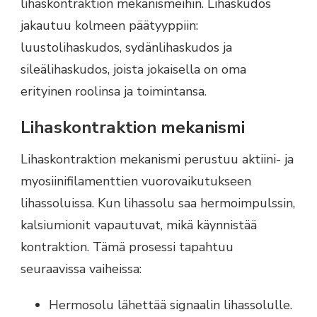
lihaskontraktion mekanismeihin. Lihaskudos
jakautuu kolmeen päätyyppiin:
luustolihaskudos, sydänlihaskudos ja
sileälihaskudos, joista jokaisella on oma
erityinen roolinsa ja toimintansa.
Lihaskontraktion mekanismi
Lihaskontraktion mekanismi perustuu aktiini- ja
myosiinifilamenttien vuorovaikutukseen
lihassoluissa. Kun lihassolu saa hermoimpulssin,
kalsiumionit vapautuvat, mikä käynnistää
kontraktion. Tämä prosessi tapahtuu
seuraavissa vaiheissa:
Hermosolu lähettää signaalin lihassolulle.