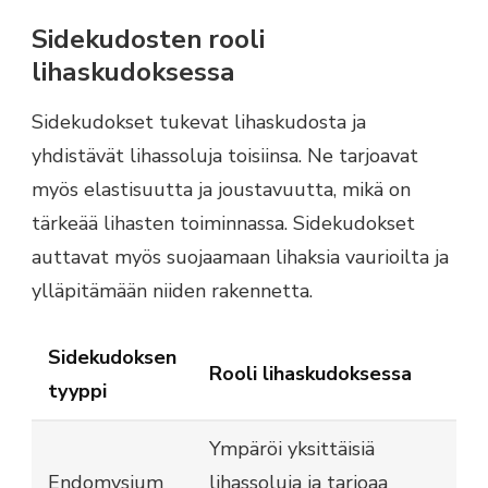
Sidekudosten rooli
lihaskudoksessa
Sidekudokset tukevat lihaskudosta ja
yhdistävät lihassoluja toisiinsa. Ne tarjoavat
myös elastisuutta ja joustavuutta, mikä on
tärkeää lihasten toiminnassa. Sidekudokset
auttavat myös suojaamaan lihaksia vaurioilta ja
ylläpitämään niiden rakennetta.
Sidekudoksen
Rooli lihaskudoksessa
tyyppi
Ympäröi yksittäisiä
Endomysium
lihassoluja ja tarjoaa