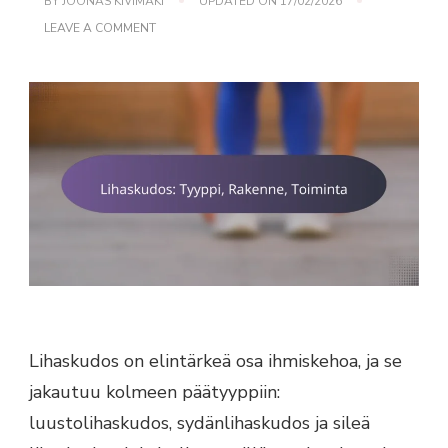
BY
JOONAS KIVIMÄKI
UPDATED ON
17/02/2026
ON
LEAVE A COMMENT
LIHASKUDOS:
TYYPPI,
RAKENNE,
TOIMINTA
Lihaskudos on elintärkeä osa ihmiskehoa, ja se
jakautuu kolmeen päätyyppiin:
luustolihaskudos, sydänlihaskudos ja sileä