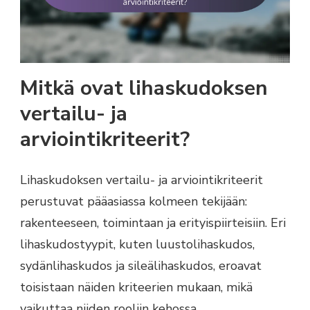
Mitkä ovat lihaskudoksen
vertailu- ja
arviointikriteerit?
Lihaskudoksen vertailu- ja arviointikriteerit
perustuvat pääasiassa kolmeen tekijään:
rakenteeseen, toimintaan ja erityispiirteisiin. Eri
lihaskudostyypit, kuten luustolihaskudos,
sydänlihaskudos ja sileälihaskudos, eroavat
toisistaan näiden kriteerien mukaan, mikä
vaikuttaa niiden rooliin kehossa.