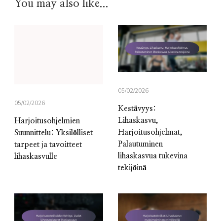
You may also like...
05/02/2026
05/02/2026
Kestävyys:
Lihaskasvu,
Harjoitusohjelmien
Harjoitusohjelmat,
Suunnittelu: Yksilölliset
Palautuminen
tarpeet ja tavoitteet
lihaskasvua tukevina
lihaskasvulle
tekijöinä