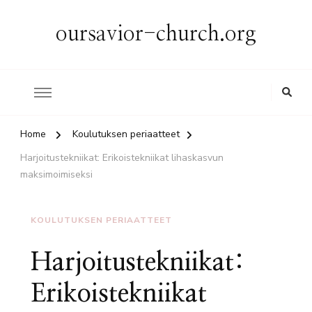
oursavior-church.org
Home
Koulutuksen periaatteet
Harjoitustekniikat: Erikoistekniikat lihaskasvun
maksimoimiseksi
KOULUTUKSEN PERIAATTEET
Harjoitustekniikat:
Erikoistekniikat