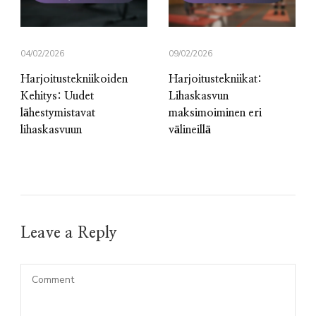
04/02/2026
09/02/2026
Harjoitustekniikoiden
Harjoitustekniikat:
Kehitys: Uudet
Lihaskasvun
lähestymistavat
maksimoiminen eri
lihaskasvuun
välineillä
Leave a Reply