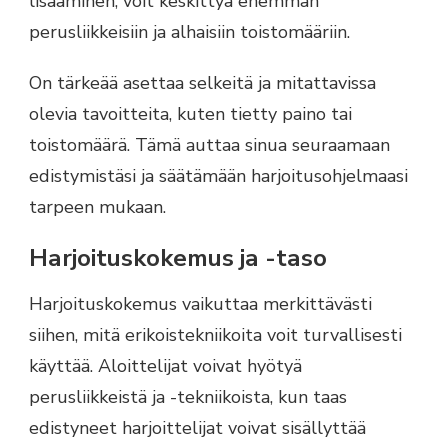
lisääminen, voit keskittyä enemmän
perusliikkeisiin ja alhaisiin toistomääriin.
On tärkeää asettaa selkeitä ja mitattavissa
olevia tavoitteita, kuten tietty paino tai
toistomäärä. Tämä auttaa sinua seuraamaan
edistymistäsi ja säätämään harjoitusohjelmaasi
tarpeen mukaan.
Harjoituskokemus ja -taso
Harjoituskokemus vaikuttaa merkittävästi
siihen, mitä erikoistekniikoita voit turvallisesti
käyttää. Aloittelijat voivat hyötyä
perusliikkeistä ja -tekniikoista, kun taas
edistyneet harjoittelijat voivat sisällyttää