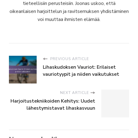
tieteellisiin perusteisiin. Joonas uskoo, että
oikeanlaisen harjoittelun ja ravitsemuksen yhdistäminen
voi muuttaa ihmisten elämää.
PREVIOUS ARTICLE
Lihaskudoksen Vauriot: Erilaiset
vauriotyypit ja niiden vaikutukset
NEXT ARTICLE
Harjoitustekniikoiden Kehitys: Uudet
lähestymistavat lihaskasvuun