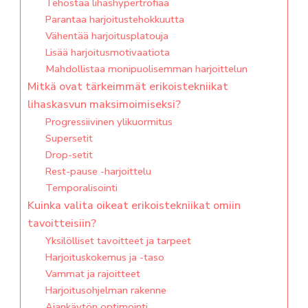
Tehostaa lihashypertrofiaa
Parantaa harjoitustehokkuutta
Vähentää harjoitusplatouja
Lisää harjoitusmotivaatiota
Mahdollistaa monipuolisemman harjoittelun
Mitkä ovat tärkeimmät erikoistekniikat
lihaskasvun maksimoimiseksi?
Progressiivinen ylikuormitus
Supersetit
Drop-setit
Rest-pause -harjoittelu
Temporalisointi
Kuinka valita oikeat erikoistekniikat omiin
tavoitteisiin?
Yksilölliset tavoitteet ja tarpeet
Harjoituskokemus ja -taso
Vammat ja rajoitteet
Harjoitusohjelman rakenne
Ajankäytön optimointi