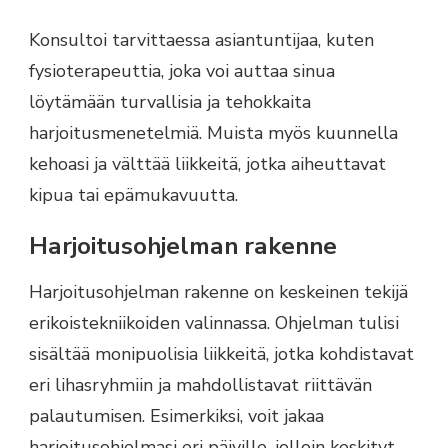
Konsultoi tarvittaessa asiantuntijaa, kuten
fysioterapeuttia, joka voi auttaa sinua
löytämään turvallisia ja tehokkaita
harjoitusmenetelmiä. Muista myös kuunnella
kehoasi ja välttää liikkeitä, jotka aiheuttavat
kipua tai epämukavuutta.
Harjoitusohjelman rakenne
Harjoitusohjelman rakenne on keskeinen tekijä
erikoistekniikoiden valinnassa. Ohjelman tulisi
sisältää monipuolisia liikkeitä, jotka kohdistavat
eri lihasryhmiin ja mahdollistavat riittävän
palautumisen. Esimerkiksi, voit jakaa
harjoitusohjelmasi eri päiville, jolloin keskityt