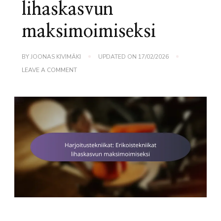
lihaskasvun
maksimoimiseksi
BY
JOONAS KIVIMÄKI
UPDATED ON
17/02/2026
ON
LEAVE A COMMENT
HARJOITUSTEKNIIKAT:
ERIKOISTEKNIIKAT
LIHASKASVUN
MAKSIMOIMISEKSI