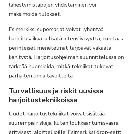
lähestymistapojen yhdistäminen voi
maksimoida tulokset.
Esimerkiksi supersarjat voivat lyhentää
harjoitusaikaa ja lisätä intensiivisyyttä, kun taas
perinteiset menetelmät tarjoavat vakaata
kehitystä. Harjoitusohjelman suunnittelussa on
tärkeää huomioida, mitkä tekniikat tukevat
parhaiten omia tavoitteita.
Turvallisuus ja riskit uusissa
harjoitustekniikoissa
Uudet harjoitustekniikat voivat sisältää
suurempia riskejä, kuten loukkaantumisvaara,
erityisesti aloittelijoille. Esimerkiksi drop-setit