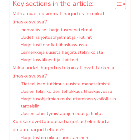
Key sections in the article:
Mitkä ovat uusimmat harjoitustekniikat
lihaskasvussa?
Innovatiiviset harjoitusmenetelmät
Uudet harjoitusohjelmat ja -rutiinit
Harjoitusfilosofiat lihaskasvussa
Esimerkkejä uusista harjoitustekniikoista
Harjoitusvälineet ja -laitteet
Miksi uudet harjoitustekniikat ovat tärkeitä
lihaskasvussa?
Tieteellinen tutkimus uusista menetelmistä
Uusien tekniikoiden tehokkuus lihaskasvussa
Harjoitusohjelmien mukauttaminen yksilöllisiin
tarpeisiin
Uusien lähestymistapojen edut ja haitat
Kuinka soveltaa uusia harjoitustekniikoita
omaan harjoitteluusi?
Harjoitusten oikea suorittaminen