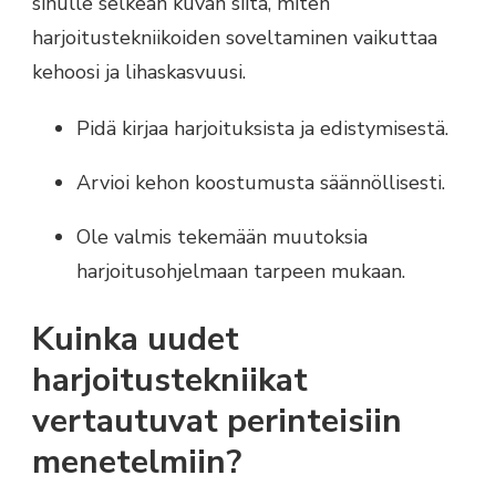
sinulle selkeän kuvan siitä, miten
harjoitustekniikoiden soveltaminen vaikuttaa
kehoosi ja lihaskasvuusi.
Pidä kirjaa harjoituksista ja edistymisestä.
Arvioi kehon koostumusta säännöllisesti.
Ole valmis tekemään muutoksia
harjoitusohjelmaan tarpeen mukaan.
Kuinka uudet
harjoitustekniikat
vertautuvat perinteisiin
menetelmiin?