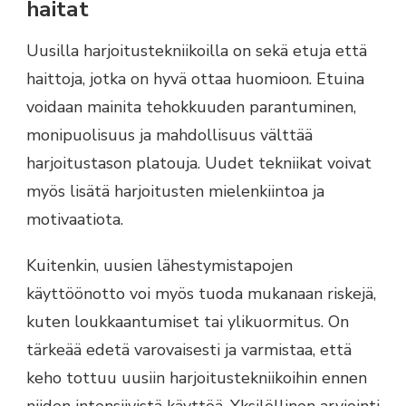
haitat
Uusilla harjoitustekniikoilla on sekä etuja että
haittoja, jotka on hyvä ottaa huomioon. Etuina
voidaan mainita tehokkuuden parantuminen,
monipuolisuus ja mahdollisuus välttää
harjoitustason platouja. Uudet tekniikat voivat
myös lisätä harjoitusten mielenkiintoa ja
motivaatiota.
Kuitenkin, uusien lähestymistapojen
käyttöönotto voi myös tuoda mukanaan riskejä,
kuten loukkaantumiset tai ylikuormitus. On
tärkeää edetä varovaisesti ja varmistaa, että
keho tottuu uusiin harjoitustekniikoihin ennen
niiden intensiivistä käyttöä. Yksilöllinen arviointi