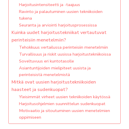
Harjoitusintensiteetti ja -taajuus
Ravinto ja palautuminen uusien tekniikoiden
tukena
Seuranta ja arviointi harjoitusprosessissa
Kuinka uudet harjoitustekniikat vertautuvat
perinteisiin menetelmiin?
Tehokkuus vertailussa perinteisiin menetelmiin
Turvallisuus ja riskit uusissa harjoitustekniikoissa
Soveltuvuus eri kuntotasolle
Asiantuntijoiden mielipiteet uusista ja
perinteisistä menetelmistä
Mitkä ovat uusien harjoitustekniikoiden
haasteet ja sudenkuopat?
Yleisimmät virheet uusien tekniikoiden käytössä
Harjoitusohjelmien suunnittelun sudenkuopat
Motivaatio ja sitoutuminen uusien menetelmien
oppimiseen