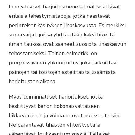
Innovatiiviset harjoitusmenetelmät sisältävät
erilaisia lähestymistapoja, jotka haastavat
perinteiset käsitykset lihaskasvusta. Esimerkiksi
supersarjat, joissa yhdistetään kaksi liikettä
ilman taukoa, ovat saaneet suosiota lihaskasvun
tehostamiseksi. Toinen esimerkki on
progressiivinen ylikuormitus, joka tarkoittaa
painojen tai toistojen asteittaista lisäämistä
harjoitusten aikana.
Myös toiminnalliset harjoitukset, jotka
keskittyvät kehon kokonaisvaltaiseen
liikkuvuuteen ja voimaan, ovat nousseet esiin.
Ne parantavat lihasten yhteistyötä ja
vähentävät loukkaantumisriskiä. Tällaiset