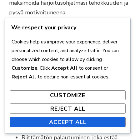
maksimoida harjoitusohjelmasi tehokkuuden ja
pysyä motivoituneena.
Yleisimmät virheet uusien
We respect your privacy
tekniikoiden käytössä
Cookies help us improve your experience, deliver
personalized content, and analyze traffic. You can
Uusien harjoitustekniikoiden käyttöönotossa on
choose which cookies to allow by clicking
helppo tehdä virheitä, jotka voivat hidastaa
Customize
. Click
Accept All
to consent or
edistymistä. Yleisimmät virheet sisältävät:
Reject All
to decline non-essential cookies.
Liiallinen innostus, joka johtaa
CUSTOMIZE
ylikuormitukseen ja loukkaantumisiin.
REJECT ALL
Tekniikan huono hallinta, mikä voi
ACCEPT ALL
aiheuttaa vääränlaista rasitusta lihaksille.
Riittämätön palautuminen, joka estää