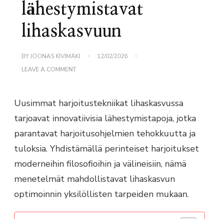
lähestymistavat
lihaskasvuun
BY
JOONAS KIVIMÄKI
12/02/2026
ON
LEAVE A COMMENT
HARJOITUSTEKNIIKOIDEN
KEHITYS:
UUDET
Uusimmat harjoitustekniikat lihaskasvussa
LÄHESTYMISTAVAT
LIHASKASVUUN
tarjoavat innovatiivisia lähestymistapoja, jotka
parantavat harjoitusohjelmien tehokkuutta ja
tuloksia. Yhdistämällä perinteiset harjoitukset
moderneihin filosofioihin ja välineisiin, nämä
menetelmät mahdollistavat lihaskasvun
optimoinnin yksilöllisten tarpeiden mukaan.