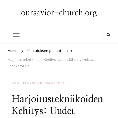
oursavior-church.org
Home
Koulutuksen periaatteet
Harjoitustekniikoiden Kehitys: Uudet lähestymistavat
lihaskasvuun
KOULUTUKSEN PERIAATTEET
Harjoitustekniikoiden
Kehitys: Uudet