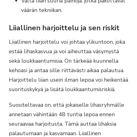
Vältä liian suuria painoja, jotka pakottavat
väärän tekniikan.
Liiallinen harjoittelu ja sen riskit
Liiallinen harjoittelu voi johtaa ylikuntoon, joka
estää lihaskasvua ja voi aiheuttaa väsymystä
sekä loukkaantumisia. On tärkeää kuunnella
kehoasi ja antaa sille riittävästi aikaa palautua.
Harjoittelu liian usein ilman lepoa voi heikentää
suorituskykyä ja lisätä loukkaantumisriskiä.
Suositeltavaa on, että jokaiselle lihasryhmälle
annetaan vähintään 48 tuntia lepoa ennen
seuraavaa harjoitusta. Tämä auttaa lihaksia
palautumaan ja kasvamaan. Liiallinen