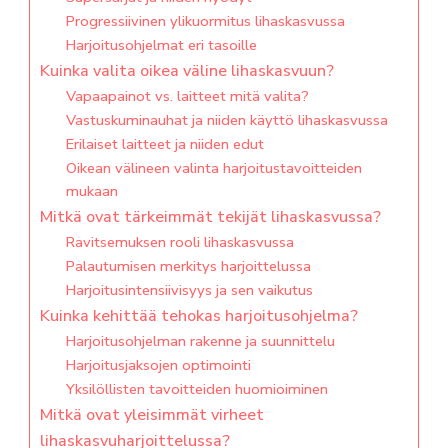
Progressiivinen ylikuormitus lihaskasvussa
Harjoitusohjelmat eri tasoille
Kuinka valita oikea väline lihaskasvuun?
Vapaapainot vs. laitteet mitä valita?
Vastuskuminauhat ja niiden käyttö lihaskasvussa
Erilaiset laitteet ja niiden edut
Oikean välineen valinta harjoitustavoitteiden
mukaan
Mitkä ovat tärkeimmät tekijät lihaskasvussa?
Ravitsemuksen rooli lihaskasvussa
Palautumisen merkitys harjoittelussa
Harjoitusintensiivisyys ja sen vaikutus
Kuinka kehittää tehokas harjoitusohjelma?
Harjoitusohjelman rakenne ja suunnittelu
Harjoitusjaksojen optimointi
Yksilöllisten tavoitteiden huomioiminen
Mitkä ovat yleisimmät virheet
lihaskasvuharjoittelussa?