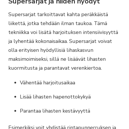
Supersarjat ja niiden hyödyt
Supersarjat tarkoittavat kahta peräkkäistä
liikettä, jotka tehdään ilman taukoa. Tämä
tekniikka voi lisätä harjoituksen intensiivisyyttä
ja lyhentää kokonaisaikaa. Supersarjat voivat
olla erityisen hyödyllisiä lihaskasvun
maksimoimiseksi, sillä ne lisäävät lihasten
kuormitusta ja parantavat verenkiertoa.
Vähentää harjoitusaikaa
Lisää lihasten hapenottokykyä
Parantaa lihasten kestävyyttä
Esimerkiksi voit yhdistää rintapunnerruksen ja