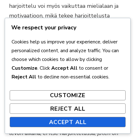
harjoittelu voi myös vaikuttaa mielialaan ja
motivaatioon, mikä tekee harjoittelusta
vähemmän nautittavaa.
We respect your privacy
Anna lihaksille riittävästi aikaa palautua.
Cookies help us improve your experience, deliver
personalized content, and analyze traffic. You can
Harjoittele eri lihasryhmiä eri päivinä.
choose which cookies to allow by clicking
Customize
. Click
Accept All
to consent or
Kuuntele kehoasi ja vältä ylikuntoa.
Reject All
to decline non-essential cookies.
Riittämätön palautuminen ja sen
CUSTOMIZE
vaikutukset
REJECT ALL
Riittämätön palautuminen on yksi suurimmista
ACCEPT ALL
esteistä lihaskasvulle. Lihasten kasvu tapahtuu
levon aikana, ei itse harjoittelussa, joten on