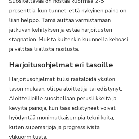
Suositeltavaa on nostaa kuormaa 2-5
prosenttia, kun tunnet, että nykyinen paino on
liian helppo. Tämä auttaa varmistamaan
jatkuvan kehityksen ja estää harjoitusten
stagnation. Muista kuitenkin kuunnella kehoasi
ja välttää liiallista rasitusta.
Harjoitusohjelmat eri tasoille
Harjoitusohjelmat tulisi räätälöidä yksilön
tason mukaan, olitpa aloittelija tai edistynyt.
Aloittelijoille suositellaan perusliikkeitä ja
kevyitä painoja, kun taas edistyneet voivat
hyödyntää monimutkaisempia tekniikoita,
kuten supersarjoja ja progressiivista
ylikuormitusta.