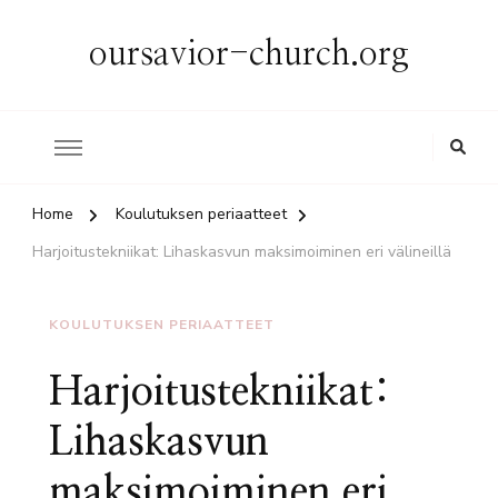
oursavior-church.org
Home
Koulutuksen periaatteet
Harjoitustekniikat: Lihaskasvun maksimoiminen eri välineillä
KOULUTUKSEN PERIAATTEET
Harjoitustekniikat:
Lihaskasvun
maksimoiminen eri