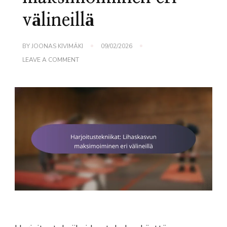
välineillä
BY
JOONAS KIVIMÄKI
09/02/2026
ON
LEAVE A COMMENT
HARJOITUSTEKNIIKAT:
LIHASKASVUN
MAKSIMOIMINEN
ERI
VÄLINEILLÄ