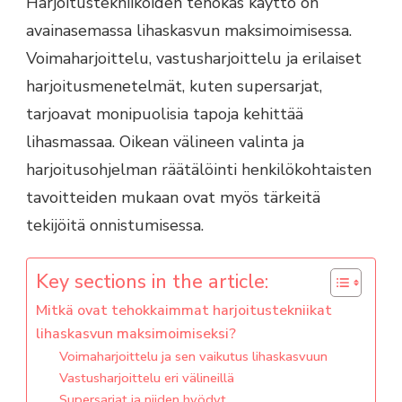
Harjoitustekniikoiden tehokas käyttö on
avainasemassa lihaskasvun maksimoimisessa.
Voimaharjoittelu, vastusharjoittelu ja erilaiset
harjoitusmenetelmät, kuten supersarjat,
tarjoavat monipuolisia tapoja kehittää
lihasmassaa. Oikean välineen valinta ja
harjoitusohjelman räätälöinti henkilökohtaisten
tavoitteiden mukaan ovat myös tärkeitä
tekijöitä onnistumisessa.
Key sections in the article:
Mitkä ovat tehokkaimmat harjoitustekniikat
lihaskasvun maksimoimiseksi?
Voimaharjoittelu ja sen vaikutus lihaskasvuun
Vastusharjoittelu eri välineillä
Supersarjat ja niiden hyödyt