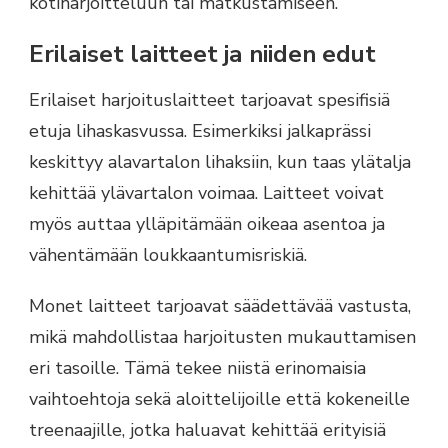
kotiharjoitteluun tai matkustamiseen.
Erilaiset laitteet ja niiden edut
Erilaiset harjoituslaitteet tarjoavat spesifisiä
etuja lihaskasvussa. Esimerkiksi jalkaprässi
keskittyy alavartalon lihaksiin, kun taas ylätalja
kehittää ylävartalon voimaa. Laitteet voivat
myös auttaa ylläpitämään oikeaa asentoa ja
vähentämään loukkaantumisriskiä.
Monet laitteet tarjoavat säädettävää vastusta,
mikä mahdollistaa harjoitusten mukauttamisen
eri tasoille. Tämä tekee niistä erinomaisia
vaihtoehtoja sekä aloittelijoille että kokeneille
treenaajille, jotka haluavat kehittää erityisiä