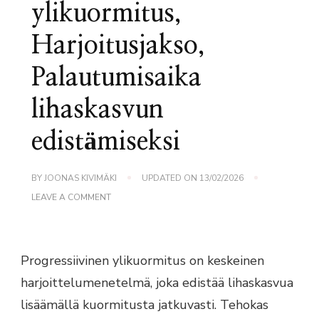
ylikuormitus,
Harjoitusjakso,
Palautumisaika
lihaskasvun
edistämiseksi
BY
JOONAS KIVIMÄKI
UPDATED ON
13/02/2026
ON
LEAVE A COMMENT
HARJOITUS:
PROGRESSIIVINEN
YLIKUORMITUS,
HARJOITUSJAKSO,
PALAUTUMISAIKA
Progressiivinen ylikuormitus on keskeinen
LIHASKASVUN
harjoittelumenetelmä, joka edistää lihaskasvua
EDISTÄMISEKSI
lisäämällä kuormitusta jatkuvasti. Tehokas