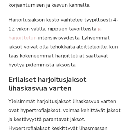
korjaantumisen ja kasvun kannalta.
Harjoitusjakson kesto vaihtelee tyypillisesti 4-
12 viikon välillä, riippuen tavoitteista
ja
harjoittelun
intensiivisyydestä. Lyhyemmät
jaksot voivat olla tehokkaita aloittelijoille, kun
taas kokeneemmat harjoittelijat saattavat
hyötyä pidemmistä jaksoista.
Erilaiset harjoitusjaksot
lihaskasvua varten
Yleisimmät harjoitusjaksot lihaskasvua varten
ovat hypertrofiajaksot, voimaa kehittävät jaksot
ja kestävyyttä parantavat jaksot.
Hypertrofiajaksot keskittyvät lihasmassan