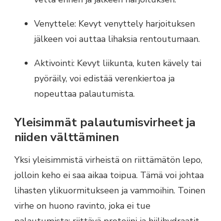
Venyttele: Kevyt venyttely harjoituksen
jälkeen voi auttaa lihaksia rentoutumaan.
Aktivointi: Kevyt liikunta, kuten kävely tai
pyöräily, voi edistää verenkiertoa ja
nopeuttaa palautumista.
Yleisimmät palautumisvirheet ja
niiden välttäminen
Yksi yleisimmistä virheistä on riittämätön lepo,
jolloin keho ei saa aikaa toipua. Tämä voi johtaa
lihasten ylikuormitukseen ja vammoihin. Toinen
virhe on huono ravinto, joka ei tue
palautumista; riittävä proteiini ja hiilihydraatit