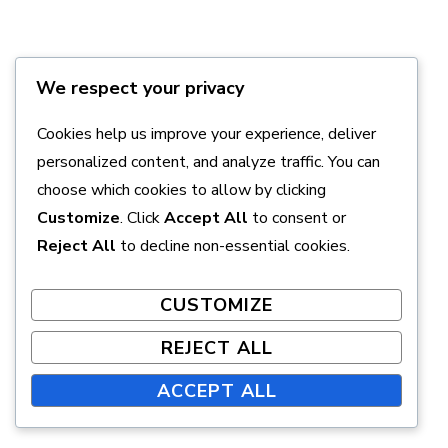
We respect your privacy
Cookies help us improve your experience, deliver
personalized content, and analyze traffic. You can
Joonas Kivimäki
choose which cookies to allow by clicking
Customize
. Click
Accept All
to consent or
Joonas Kivimäki on fysiologian asiantuntija ja
Reject All
to decline non-essential cookies.
voimaharjoittelun intohimoinen puolestapuhuja. Hän on
työskennellyt useiden vuosien ajan
CUSTOMIZE
tutkimusprojekteissa, jotka keskittyvät lihaskasvun
REJECT ALL
tieteellisiin perusteisiin. Joonas uskoo, että
oikeanlaisen harjoittelun ja ravitsemuksen yhdistäminen
ACCEPT ALL
voi muuttaa ihmisten elämää.