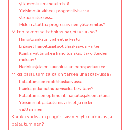
ylikuormitusmenetelmistä
Yleisimmät virheet progressiivisessa
ylikuormituksessa
Milloin aloittaa progressiivinen ylikuormitus?
Miten rakentaa tehokas harjoitusjakso?
Harjoitusjakson vaiheet ja kesto
Erilaiset harjoitusjaksot lihaskasvua varten
Kuinka valita oikea harjoitusjakso tavoitteiden
mukaan?
Harjoitusjakson suunnittelun perusperiaatteet
Miksi palautumisaika on tärkeä lihaskasvussa?
Palautumisen rooli lihaskasvussa
Kuinka pitkä palautumisaika tarvitaan?
Palautumisen optimointi harjoitusjakson aikana
Yleisimmät palautumisvirheet ja niiden
välttäminen
Kuinka yhdistää progressiivinen ylikuormitus ja
palautuminen?