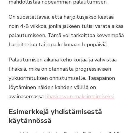
mahdollistaa nopeamman palautumisen.
On suositeltavaa, että harjoitusjakso kestää
noin 4-8 viikkoa, jonka jälkeen tulisi varata aikaa
palautumiseen. Tämä voi tarkoittaa kevyempää
harjoittelua tai jopa kokonaan lepopäiviä.
Palautumisen aikana keho korjaa ja vahvistaa
lihaksia, mikä on olennaista progressiivisen
ylikuormituksen onnistumiselle. Tasapainon
löytäminen näiden kahden välillä on
avainasemassa
lihaskasvun maksimoimiseksi
.
Esimerkkejä yhdistämisestä
käytännössä