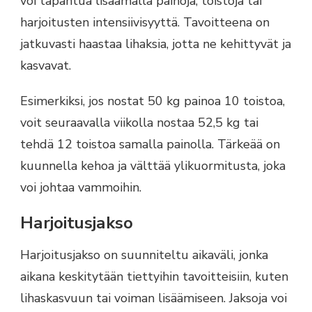
voi tapahtua lisäämällä painoja, toistoja tai
harjoitusten intensiivisyyttä. Tavoitteena on
jatkuvasti haastaa lihaksia, jotta ne kehittyvät ja
kasvavat.
Esimerkiksi, jos nostat 50 kg painoa 10 toistoa,
voit seuraavalla viikolla nostaa 52,5 kg tai
tehdä 12 toistoa samalla painolla. Tärkeää on
kuunnella kehoa ja välttää ylikuormitusta, joka
voi johtaa vammoihin.
Harjoitusjakso
Harjoitusjakso on suunniteltu aikaväli, jonka
aikana keskitytään tiettyihin tavoitteisiin, kuten
lihaskasvuun tai voiman lisäämiseen. Jaksoja voi