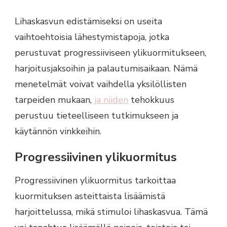
Lihaskasvun edistämiseksi on useita
vaihtoehtoisia lähestymistapoja, jotka
perustuvat progressiiviseen ylikuormitukseen,
harjoitusjaksoihin ja palautumisaikaan. Nämä
menetelmät voivat vaihdella yksilöllisten
tarpeiden mukaan,
ja niiden
tehokkuus
perustuu tieteelliseen tutkimukseen ja
käytännön vinkkeihin.
Progressiivinen ylikuormitus
Progressiivinen ylikuormitus tarkoittaa
kuormituksen asteittaista lisäämistä
harjoittelussa, mikä stimuloi lihaskasvua. Tämä