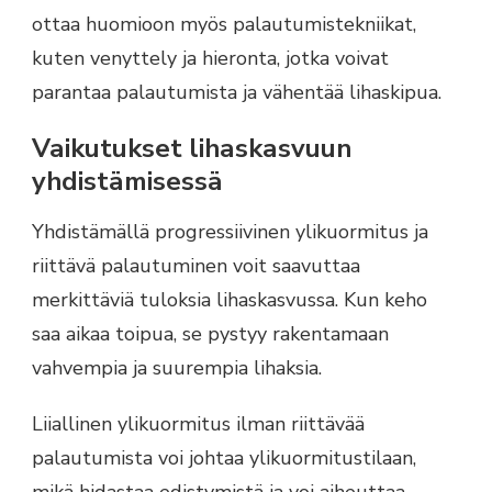
ottaa huomioon myös palautumistekniikat,
kuten venyttely ja hieronta, jotka voivat
parantaa palautumista ja vähentää lihaskipua.
Vaikutukset lihaskasvuun
yhdistämisessä
Yhdistämällä progressiivinen ylikuormitus ja
riittävä palautuminen voit saavuttaa
merkittäviä tuloksia lihaskasvussa. Kun keho
saa aikaa toipua, se pystyy rakentamaan
vahvempia ja suurempia lihaksia.
Liiallinen ylikuormitus ilman riittävää
palautumista voi johtaa ylikuormitustilaan,
mikä hidastaa edistymistä ja voi aiheuttaa