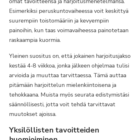
omat tavoitteensa ja harjoitusmenetelmänsä.
Esimerkiksi peruskuntovaiheessa voit keskittyä
suurempiin toistomääriin ja kevyempiin
painoihin, kun taas voimavaiheessa painotetaan
raskaampia kuormia.
Yleinen suositus on, että jokainen harjoitusjakso
kestää 4-8 viikkoa, jonka jälkeen ohjelmaa tulisi
arvioida ja muuttaa tarvittaessa. Tämä auttaa
pitämään harjoittelun mielenkiintoisena ja
tehokkaana. Muista myös seurata edistymistäsi
säännöllisesti, jotta voit tehdä tarvittavat
muutokset ajoissa.
Yksilöllisten tavoitteiden
huomioiminen