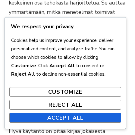
keskeinen osa tehokasta harjoittelua. Se auttaa
ymmärtämään, mitkä menetelmät toimivat
parhaiten ja missä on parantamisen varaa. Hyvin
We respect your privacy
suunniteltu seuranta voi sisältää useita eri
välineitä ja tekniikoita.
Cookies help us improve your experience, deliver
personalized content, and analyze traffic. You can
Painojen kirjaaminen
choose which cookies to allow by clicking
Customize
. Click
Accept All
to consent or
Painojen kirjaaminen on yksi tärkeimmistä
Reject All
to decline non-essential cookies.
tavoista seurata edistymistä. Kirjaamalla ylös
nostetut painot ja toistot voit nähdä, miten
CUSTOMIZE
voimasi kehittyy ajan myötä. Tämä auttaa myös
REJECT ALL
asettamaan realistisia tavoitteita seuraaville
treenikierroille.
ACCEPT ALL
Hyvä käytäntö on pitää kirjaa jokaisesta