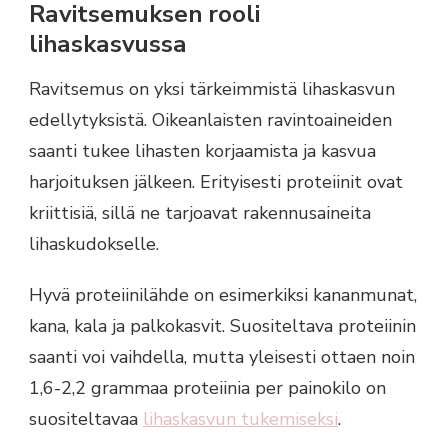
Ravitsemuksen rooli
lihaskasvussa
Ravitsemus on yksi tärkeimmistä lihaskasvun
edellytyksistä. Oikeanlaisten ravintoaineiden
saanti tukee lihasten korjaamista ja kasvua
harjoituksen jälkeen. Erityisesti proteiinit ovat
kriittisiä, sillä ne tarjoavat rakennusaineita
lihaskudokselle.
Hyvä proteiinilähde on esimerkiksi kananmunat,
kana, kala ja palkokasvit. Suositeltava proteiinin
saanti voi vaihdella, mutta yleisesti ottaen noin
1,6-2,2 grammaa proteiinia per painokilo on
suositeltavaa
lihaskasvun tukemiseksi
.