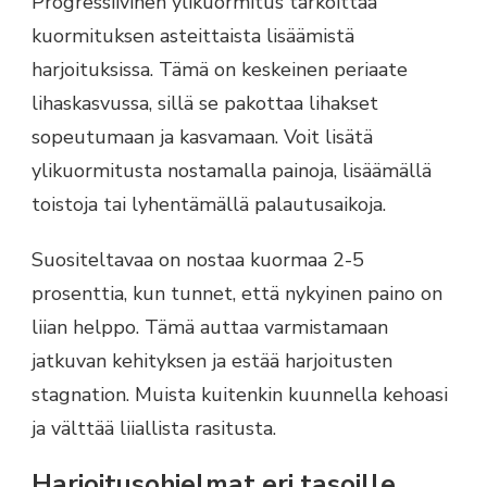
Progressiivinen ylikuormitus tarkoittaa
kuormituksen asteittaista lisäämistä
harjoituksissa. Tämä on keskeinen periaate
lihaskasvussa, sillä se pakottaa lihakset
sopeutumaan ja kasvamaan. Voit lisätä
ylikuormitusta nostamalla painoja, lisäämällä
toistoja tai lyhentämällä palautusaikoja.
Suositeltavaa on nostaa kuormaa 2-5
prosenttia, kun tunnet, että nykyinen paino on
liian helppo. Tämä auttaa varmistamaan
jatkuvan kehityksen ja estää harjoitusten
stagnation. Muista kuitenkin kuunnella kehoasi
ja välttää liiallista rasitusta.
Harjoitusohjelmat eri tasoille