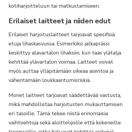
kotiharjoitteluun tai matkustamiseen.
Erilaiset laitteet ja niiden edut
Erilaiset harjoituslaitteet tarjoavat spesifisiä
etuja lihaskasvussa. Esimerkiksi jalkaprässi
keskittyy alavartalon lihaksiin, kun taas ylätalja
kehittää ylävartalon voimaa. Laitteet voivat
myös auttaa ylläpitämään oikeaa asentoa ja
vähentämään loukkaantumisriskiä.
Monet laitteet tarjoavat säädettävää vastusta,
mikä mahdollistaa harjoitusten mukauttamisen
eri tasoille. Tämä tekee niistä erinomaisia
vaihtoehtoja sekä aloittelijoille että kokeneille
treenaajille, jotka haluavat kehittää erityisiä