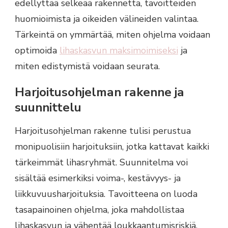
edellyttää selkeää rakennetta, tavoitteiden
huomioimista ja oikeiden välineiden valintaa.
Tärkeintä on ymmärtää, miten ohjelma voidaan
optimoida
lihaskasvun maksimoimiseksi
ja
miten edistymistä voidaan seurata.
Harjoitusohjelman rakenne ja
suunnittelu
Harjoitusohjelman rakenne tulisi perustua
monipuolisiin harjoituksiin, jotka kattavat kaikki
tärkeimmät lihasryhmät. Suunnitelma voi
sisältää esimerkiksi voima-, kestävyys- ja
liikkuvuusharjoituksia. Tavoitteena on luoda
tasapainoinen ohjelma, joka mahdollistaa
lihaskasvun ja vähentää loukkaantumisriskiä.