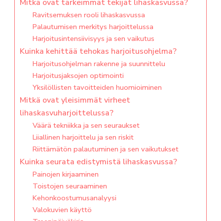
Mitkä ovat tärkeimmät tekijät lihaskasvussa?
Ravitsemuksen rooli lihaskasvussa
Palautumisen merkitys harjoittelussa
Harjoitusintensiivisyys ja sen vaikutus
Kuinka kehittää tehokas harjoitusohjelma?
Harjoitusohjelman rakenne ja suunnittelu
Harjoitusjaksojen optimointi
Yksilöllisten tavoitteiden huomioiminen
Mitkä ovat yleisimmät virheet
lihaskasvuharjoittelussa?
Väärä tekniikka ja sen seuraukset
Liiallinen harjoittelu ja sen riskit
Riittämätön palautuminen ja sen vaikutukset
Kuinka seurata edistymistä lihaskasvussa?
Painojen kirjaaminen
Toistojen seuraaminen
Kehonkoostumusanalyysi
Valokuvien käyttö