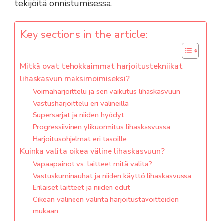
tekijöitä onnistumisessa.
Key sections in the article:
Mitkä ovat tehokkaimmat harjoitustekniikat
lihaskasvun maksimoimiseksi?
Voimaharjoittelu ja sen vaikutus lihaskasvuun
Vastusharjoittelu eri välineillä
Supersarjat ja niiden hyödyt
Progressiivinen ylikuormitus lihaskasvussa
Harjoitusohjelmat eri tasoille
Kuinka valita oikea väline lihaskasvuun?
Vapaapainot vs. laitteet mitä valita?
Vastuskuminauhat ja niiden käyttö lihaskasvussa
Erilaiset laitteet ja niiden edut
Oikean välineen valinta harjoitustavoitteiden
mukaan