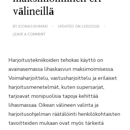
välineillä
BY
JOONAS KIVIMÄKI
UPDATED ON
13/02/2026
ON
LEAVE A COMMENT
HARJOITUSTEKNIIKAT:
LIHASKASVUN
MAKSIMOIMINEN
ERI
VÄLINEILLÄ
Harjoitustekniikoiden tehokas käyttö on
avainasemassa lihaskasvun maksimoimisessa.
Voimaharjoittelu, vastusharjoittelu ja erilaiset
harjoitusmenetelmät, kuten supersarjat,
tarjoavat monipuolisia tapoja kehittää
lihasmassaa. Oikean välineen valinta ja
harjoitusohjelman räätälöinti henkilökohtaisten
tavoitteiden mukaan ovat myös tärkeitä