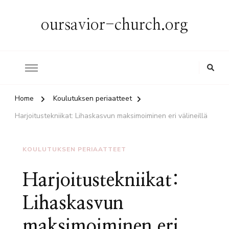
oursavior-church.org
Home
Koulutuksen periaatteet
Harjoitustekniikat: Lihaskasvun maksimoiminen eri välineillä
KOULUTUKSEN PERIAATTEET
Harjoitustekniikat:
Lihaskasvun
maksimoiminen eri